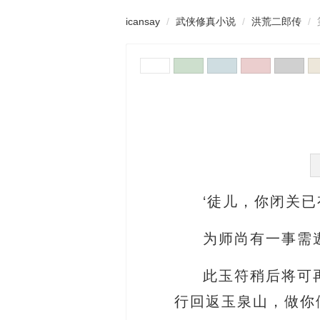
icansay
武侠修真小说
洪荒二郎传
‘徒儿，你闭关
为师尚有一事需
此玉符稍后将可
行回返玉泉山，做你