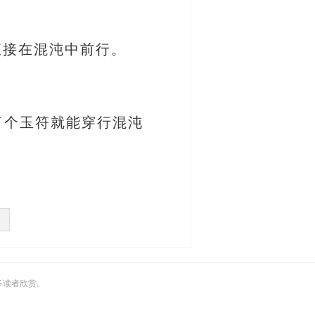
直接在混沌中前行。
了个玉符就能穿行混沌
多读者欣赏。