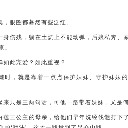
集，眼圈都蓦然有些泛红。
一身伤残，躺在土炕上不能动弹，后娘私奔、
凉。
婵如此宠爱？如此重视？
懒时，就是靠着一点点保护妹妹、守护妹妹
起来只是三两句话，可他一路带着妹妹，又是
白莲三公主的母亲，给他们早年洗经伐髓打下
单的‘戏法’，这才一路撑到了昆仑山路。