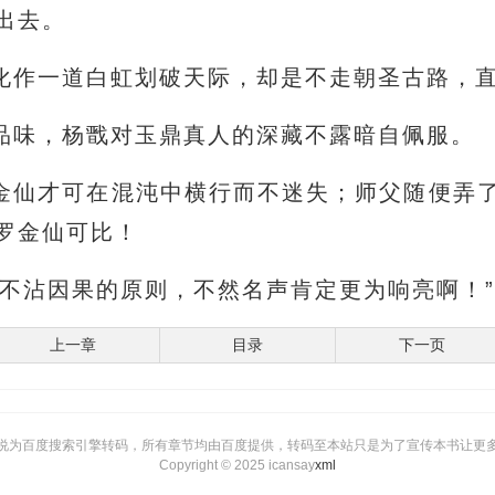
出去。
化作一道白虹划破天际，却是不走朝圣古路，
品味，杨戬对玉鼎真人的深藏不露暗自佩服。
金仙才可在混沌中横行而不迷失；师父随便弄
罗金仙可比！
行不沾因果的原则，不然名声肯定更为响亮啊！”
上一章
目录
下一页
说为百度搜索引擎转码，所有章节均由百度提供，转码至本站只是为了宣传本书让更
Copyright © 2025 icansay
xml