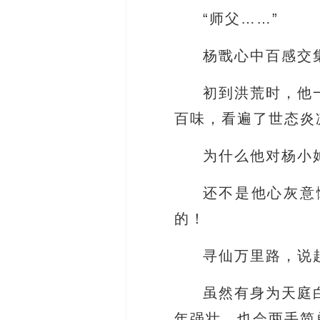
“师父……”
杨戬心中百感交
初到洪荒时，他
百味，看遍了世态炎
为什么他对杨小
还不是他心灰意
的！
寻仙万里路，说
虽然有身为天庭
年强壮，也会两手简