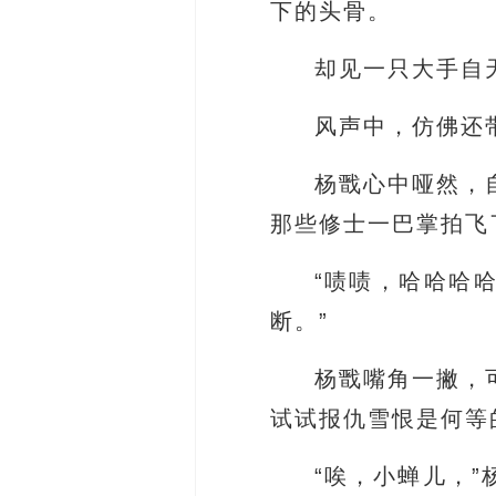
下的头骨。
却见一只大手自
风声中，仿佛还带
杨戬心中哑然，
那些修士一巴掌拍飞
“啧啧，哈哈哈
断。”
杨戬嘴角一撇，
试试报仇雪恨是何等
“唉，小蝉儿，