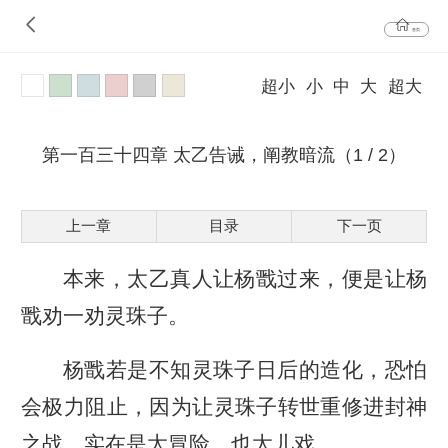
首页
超小
小
中
大
超大
第一百三十四章 太乙告诫，阐教暗流（1 / 2）
上一章
目录
下一页
本来，太乙真人让杨戬过来，便是让杨
戬劝一劝灵珠子。
杨戬若是不知灵珠子日后的造化，恐怕
会极力阻止，因为让灵珠子转世重修进封神
之战，实在是太冒险，也太儿戏。