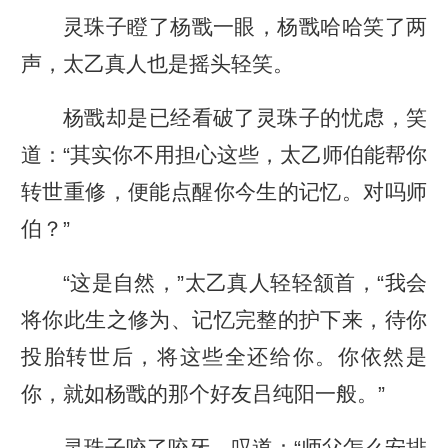
灵珠子瞪了杨戬一眼，杨戬哈哈笑了两
声，太乙真人也是摇头轻笑。
杨戬却是已经看破了灵珠子的忧虑，笑
道：“其实你不用担心这些，太乙师伯能帮你
转世重修，便能点醒你今生的记忆。对吗师
伯？”
“这是自然，”太乙真人轻轻颔首，“我会
将你此生之修为、记忆完整的护下来，待你
投胎转世后，将这些全还给你。你依然是
你，就如杨戬的那个好友吕纯阳一般。”
灵珠子咬了咬牙，叹道：“师父怎么安排