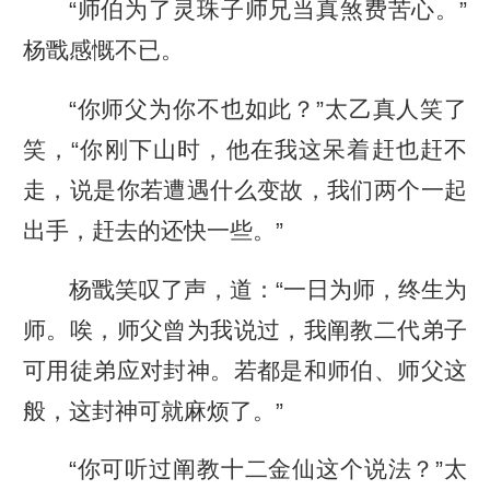
“师伯为了灵珠子师兄当真煞费苦心。”
杨戬感慨不已。
“你师父为你不也如此？”太乙真人笑了
笑，“你刚下山时，他在我这呆着赶也赶不
走，说是你若遭遇什么变故，我们两个一起
出手，赶去的还快一些。”
杨戬笑叹了声，道：“一日为师，终生为
师。唉，师父曾为我说过，我阐教二代弟子
可用徒弟应对封神。若都是和师伯、师父这
般，这封神可就麻烦了。”
“你可听过阐教十二金仙这个说法？”太