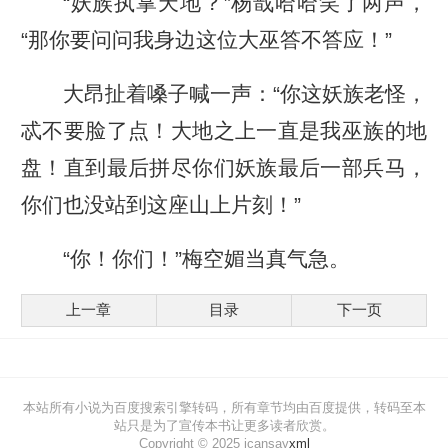
“妖族执掌天地？”杨戬哈哈笑了两声，
“那你要问问我身边这位大巫答不答应！”
大昂扯着嗓子喊一声：“你这妖族老怪，
忒不要脸了点！大地之上一直是我巫族的地
盘！直到最后拼尽你们妖族最后一部兵马，
你们也没站到这座山上片刻！”
“你！你们！”梅空媚当真气急。
上一章
目录
下一页
本站所有小说为百度搜索引擎转码，所有章节均由百度提供，转码至本
站只是为了宣传本书让更多读者欣赏。
Copyright © 2025 icansay
xml