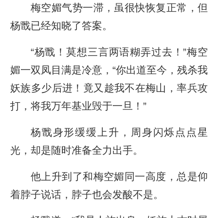
梅空媚气势一滞，虽很快恢复正常，但
杨戬已经知晓了答案。
“杨戬！莫想三言两语糊弄过去！”梅空
媚一双凤目满是冷意，“你出道至今，残杀我
妖族多少后进！竟又趁我不在梅山，率兵攻
打，将我万年基业毁于一旦！”
杨戬身形缓缓上升，周身闪烁点点星
光，却是随时准备全力出手。
他上升到了和梅空媚同一高度，总是仰
着脖子说话，脖子也会发酸不是。