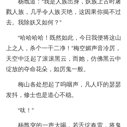
杨戬道：“我是人族出身，妖族上古时屠
戮人族，几乎令人族灭绝，这因果你揭不过
去。我除妖又如何？”
“哈哈哈哈！既然如此，今日我便将这山
上之人，杀个一干二净！”梅空媚声音冷厉，
天空中泛起了滚滚黑云，而她，仿佛黑云中
绽放的夺命花朵，如厉鬼一般。
梅山各处想起了呜咽声，凡人吓的瑟瑟
发抖，修士也是道心不稳。
“呔！”
杨戬突的一声大喝，若舌绽春雷，将鬼