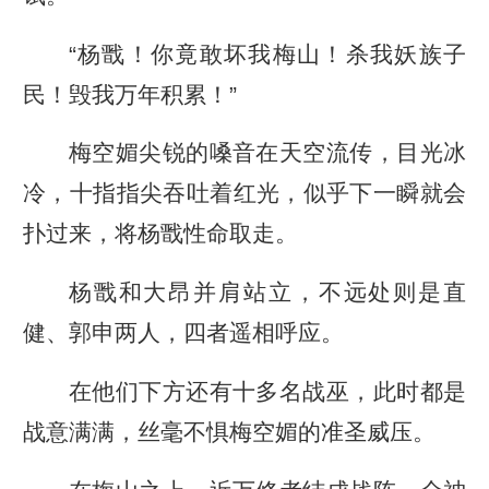
“杨戬！你竟敢坏我梅山！杀我妖族子
民！毁我万年积累！”
梅空媚尖锐的嗓音在天空流传，目光冰
冷，十指指尖吞吐着红光，似乎下一瞬就会
扑过来，将杨戬性命取走。
杨戬和大昂并肩站立，不远处则是直
健、郭申两人，四者遥相呼应。
在他们下方还有十多名战巫，此时都是
战意满满，丝毫不惧梅空媚的准圣威压。