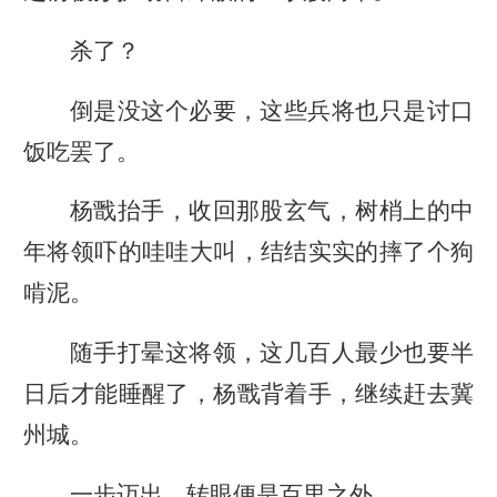
杀了？
倒是没这个必要，这些兵将也只是讨口
饭吃罢了。
杨戬抬手，收回那股玄气，树梢上的中
年将领吓的哇哇大叫，结结实实的摔了个狗
啃泥。
随手打晕这将领，这几百人最少也要半
日后才能睡醒了，杨戬背着手，继续赶去冀
州城。
一步迈出，转眼便是百里之外。