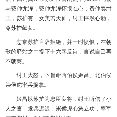
与费仲尤浑，费仲尤浑怀恨在心，费仲奏纣
王，苏护有一女美若天仙，纣王怦然心动，
令苏护献女。
怎奈苏护言辞拒绝，并一时愤恨，在朝
歌的驿站之中提下十六字反诗，言说自己再
不朝商。
纣王大怒，下旨命西伯侯姬昌、北伯候
崇侯虎率兵捉拿。
姬昌以苏护为忠臣良将，纣王听信了小
人之言，发兵迟迟；崇侯虎心急立功，率军