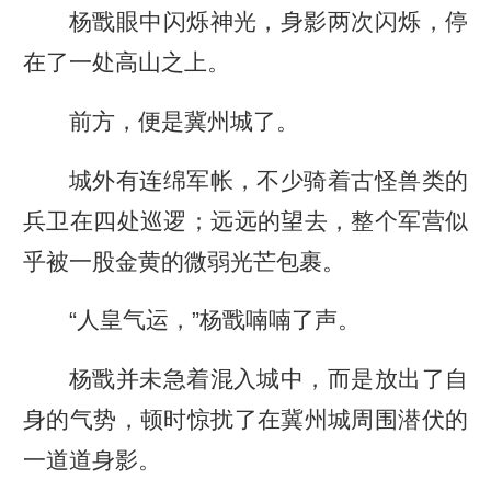
杨戬眼中闪烁神光，身影两次闪烁，停
在了一处高山之上。
前方，便是冀州城了。
城外有连绵军帐，不少骑着古怪兽类的
兵卫在四处巡逻；远远的望去，整个军营似
乎被一股金黄的微弱光芒包裹。
“人皇气运，”杨戬喃喃了声。
杨戬并未急着混入城中，而是放出了自
身的气势，顿时惊扰了在冀州城周围潜伏的
一道道身影。