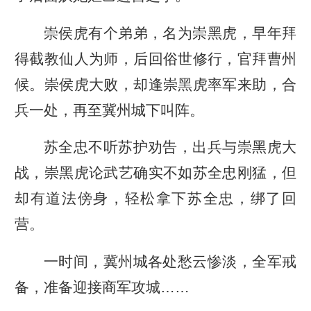
崇侯虎有个弟弟，名为崇黑虎，早年拜
得截教仙人为师，后回俗世修行，官拜曹州
候。崇侯虎大败，却逢崇黑虎率军来助，合
兵一处，再至冀州城下叫阵。
苏全忠不听苏护劝告，出兵与崇黑虎大
战，崇黑虎论武艺确实不如苏全忠刚猛，但
却有道法傍身，轻松拿下苏全忠，绑了回
营。
一时间，冀州城各处愁云惨淡，全军戒
备，准备迎接商军攻城……