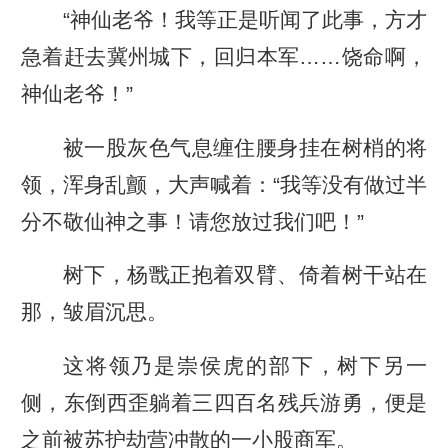
“神仙老爷！我等正是听闻了此事，方才
急着赶去冀州城下，回归本军……饶命啊，
神仙老爷！”
被一股灰色气息缠住腰身挂在树梢的将
领，浑身乱颤，大声喊着：“我等没有做过半
分不敬仙神之事！请您放过我们吧！”
树下，杨戬正抱着双臂、倚着树干站在
那，皱眉沉思。
这将领乃是崇侯虎的部下，树下另一
侧，东倒西歪躺着三四百名残兵游勇，便是
之前被苏护劫营冲散的一小股商军。