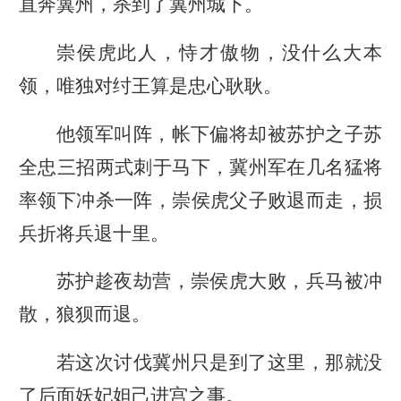
直奔冀州，杀到了冀州城下。
崇侯虎此人，恃才傲物，没什么大本
领，唯独对纣王算是忠心耿耿。
他领军叫阵，帐下偏将却被苏护之子苏
全忠三招两式刺于马下，冀州军在几名猛将
率领下冲杀一阵，崇侯虎父子败退而走，损
兵折将兵退十里。
苏护趁夜劫营，崇侯虎大败，兵马被冲
散，狼狈而退。
若这次讨伐冀州只是到了这里，那就没
了后面妖妃妲己进宫之事。