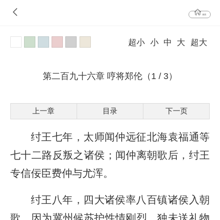
首页
超小
小
中
大
超大
第二百九十六章 哼将郑伦（1 / 3）
上一章
目录
下一页
纣王七年，太师闻仲远征北海袁福通等
七十二路反叛之诸侯；闻仲离朝歌后，纣王
专信佞臣费仲与尤浑。
纣王八年，四大诸侯率八百镇诸侯入朝
歌，因为冀州候苏护性情刚烈，独未送礼物