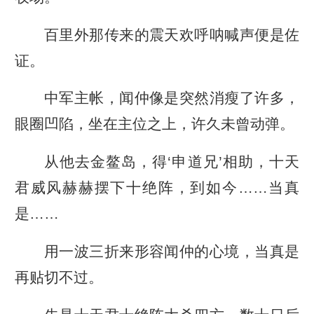
百里外那传来的震天欢呼呐喊声便是佐
证。
中军主帐，闻仲像是突然消瘦了许多，
眼圈凹陷，坐在主位之上，许久未曾动弹。
从他去金鳌岛，得‘申道兄’相助，十天
君威风赫赫摆下十绝阵，到如今……当真
是……
用一波三折来形容闻仲的心境，当真是
再贴切不过。