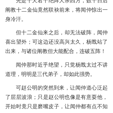
先是十天君十绝阵大杀四方，数十日后
阐教十二金仙竟然联袂前来，将闻仲惊出一
身冷汗。
但十二金仙来之后，却无法破阵，闻仲
喜出望外；可这边还没高兴太久，杨戬站了
出来，与诸位阐教但大能配合，连破五阵！
闻仲那时近乎绝望，只觉杨戬太过不讲
道理，明明是三代弟子，却如此强势。
可赵公明的突然到来，让闻仲道心泛起
了层层波浪；只是赵公明也像是有意耍他，
开始时竟只是磨嘴皮子，让闻仲都有点不知