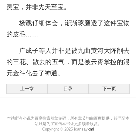
灵宝，并非先天至宝。
杨戬仔细体会，渐渐琢磨透了这件宝物
的皮毛……
广成子等人并非是被九曲黄河大阵削去
的三花、散去的五气，而是被云霄掌控的混
元金斗化去了神通。
上一章
目录
下一页
本站所有小说为百度搜索引擎转码，所有章节均由百度提供，转码至本
站只是为了宣传本书让更多读者欣赏。
Copyright © 2025 icansay
xml