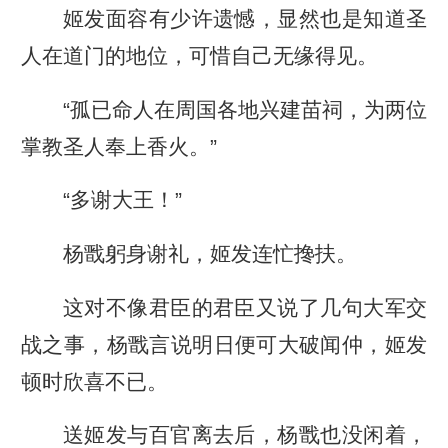
姬发面容有少许遗憾，显然也是知道圣
人在道门的地位，可惜自己无缘得见。
“孤已命人在周国各地兴建苗祠，为两位
掌教圣人奉上香火。”
“多谢大王！”
杨戬躬身谢礼，姬发连忙搀扶。
这对不像君臣的君臣又说了几句大军交
战之事，杨戬言说明日便可大破闻仲，姬发
顿时欣喜不已。
送姬发与百官离去后，杨戬也没闲着，