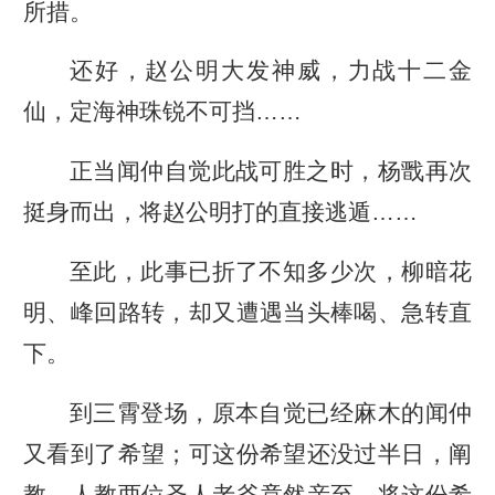
所措。
还好，赵公明大发神威，力战十二金
仙，定海神珠锐不可挡……
正当闻仲自觉此战可胜之时，杨戬再次
挺身而出，将赵公明打的直接逃遁……
至此，此事已折了不知多少次，柳暗花
明、峰回路转，却又遭遇当头棒喝、急转直
下。
到三霄登场，原本自觉已经麻木的闻仲
又看到了希望；可这份希望还没过半日，阐
教、人教两位圣人老爷竟然亲至，将这份希