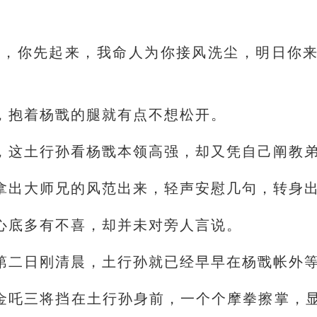
好，你先起来，我命人为你接风洗尘，明日你
，抱着杨戬的腿就有点不想松开。
，这土行孙看杨戬本领高强，却又凭自己阐教
拿出大师兄的风范出来，轻声安慰几句，转身
心底多有不喜，却并未对旁人言说。
第二日刚清晨，土行孙就已经早早在杨戬帐外
金吒三将挡在土行孙身前，一个个摩拳擦掌，