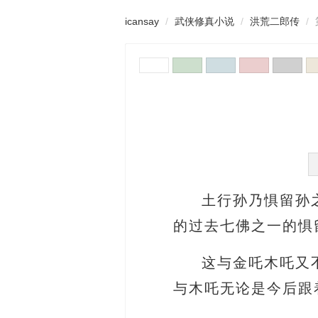
icansay
武侠修真小说
洪荒二郎传
土行孙乃惧留孙
的过去七佛之一的惧
这与金吒木吒又
与木吒无论是今后跟