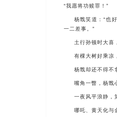
“我愿将功赎罪！”
杨戬笑道：“也
一二差事。”
土行孙顿时大喜
有棵大树好乘凉
杨戬却还不得不
嘴角一瞥，杨戬
一夜风平浪静，
哪吒、黄天化与