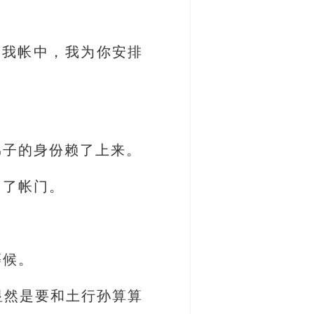
来我帐中，我为你安排
弟子的身份赖了上来。
出了帐门。
等候。
显然是要和土行孙算算