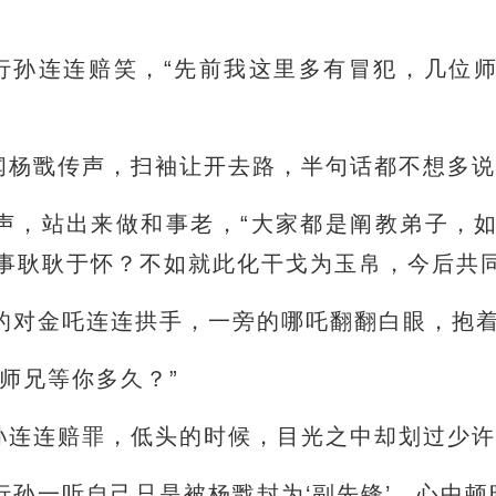
土行孙连连赔笑，“先前我这里多有冒犯，几位
听闻杨戬传声，扫袖让开去路，半句话都不想多
声，站出来做和事老，“大家都是阐教弟子，
事耿耿于怀？不如就此化干戈为玉帛，今后共同
的对金吒连连拱手，一旁的哪吒翻翻白眼，抱
师兄等你多久？”
行孙连连赔罪，低头的时候，目光之中却划过少
行孙一听自己只是被杨戬封为‘副先锋’，心中顿