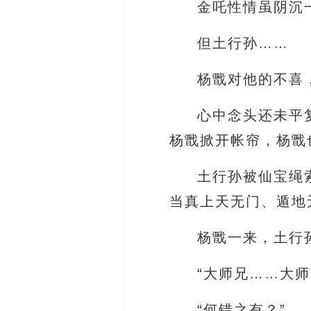
金吒性情虽阴沉
但土行孙……
杨戬对他的不喜
心中念头还未平
杨戬掀开帐帘，杨戬
土行孙被仙宝绳
当真上天无门、遁地
杨戬一来，土行
“大师兄……大
“何错之有？”