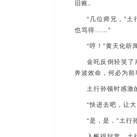
旧账。
“几位师兄，”
也骂得……”
“哼！”黄天化
金吒反倒轻笑了
奔波效命，何必为前
土行孙顿时感激
“快进去吧，让大
“是，是，”土
入帐得封赏，土