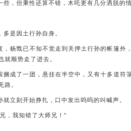
一些，但秉性还算不错，木吒更有几分洒脱的
，多是因土行孙自身。
复，杨戬已不知不觉走到关押土行孙的帐篷外
也就顺势走了进去。
索捆成了一团，悬挂在半空中，又有十多道符
无路。
孙就立刻开始挣扎，口中发出呜呜的叫喊声。
师兄，我知错了大师兄！”