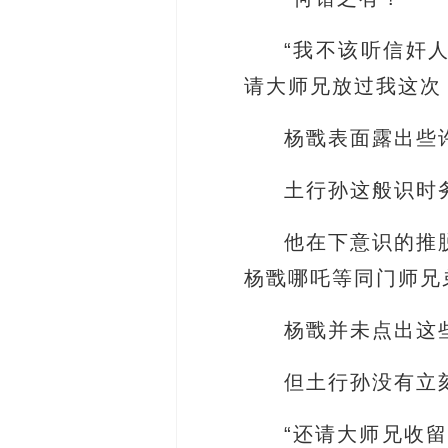
“我不该听信奸
请大师兄放过我这次
杨戬表面露出些
土行孙这般识时
他在下意识的推
杨戬哪吒等同门师兄
杨戬并未点出这
但土行孙没有立
“还请大师兄收