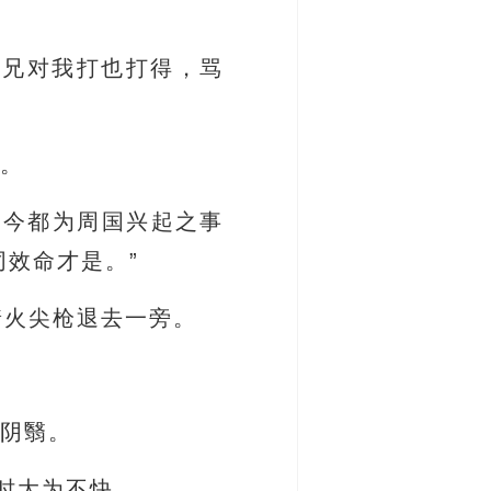
师兄对我打也打得，骂
说。
如今都为周国兴起之事
效命才是。”
着火尖枪退去一旁。
许阴翳。
时大为不快。