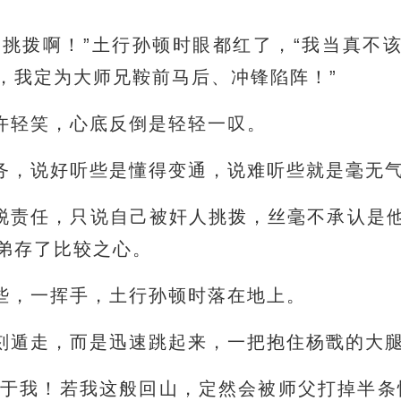
人挑拨啊！”土行孙顿时眼都红了，“我当真不
，我定为大师兄鞍前马后、冲锋陷阵！”
许轻笑，心底反倒是轻轻一叹。
务，说好听些是懂得变通，说难听些就是毫无
脱责任，只说自己被奸人挑拨，丝毫不承认是
弟存了比较之心。
些，一挥手，土行孙顿时落在地上。
刻遁走，而是迅速跳起来，一把抱住杨戬的大
留于我！若我这般回山，定然会被师父打掉半条