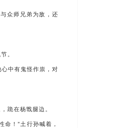
该与众师兄弟为敌，还
气节。
他心中有鬼怪作祟，对
腿，跪在杨戬腿边。
性命！”土行孙喊着，