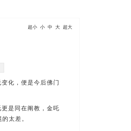
超小
小
中
大
超大
无变化，便是今后佛门
吒更是同在阐教，金吒
混的太差。