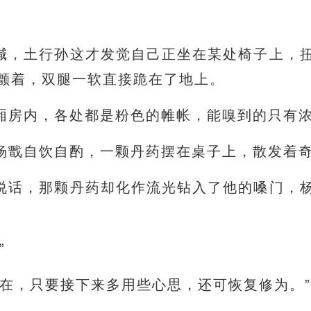
喊，土行孙这才发觉自己正坐在某处椅子上，
颤着，双腿一软直接跪在了地上。
厢房内，各处都是粉色的帷帐，能嗅到的只有
杨戬自饮自酌，一颗丹药摆在桌子上，散发着
说话，那颗丹药却化作流光钻入了他的嗓门，
”
还在，只要接下来多用些心思，还可恢复修为。”