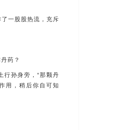
作了一股股热流，充斥
伤丹药？
土行孙身旁，“那颗丹
作用，稍后你自可知