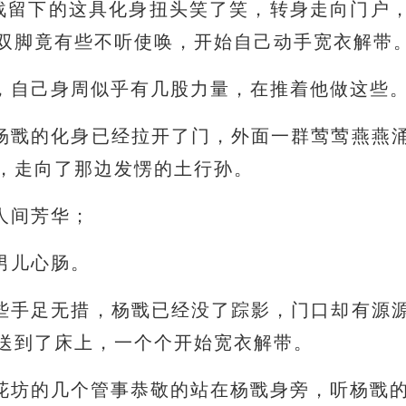
杨戬留下的这具化身扭头笑了笑，转身走向门户
双脚竟有些不听使唤，开始自己动手宽衣解带
，自己身周似乎有几股力量，在推着他做这些
杨戬的化身已经拉开了门，外面一群莺莺燕燕
，走向了那边发愣的土行孙。
人间芳华；
男儿心肠。
些手足无措，杨戬已经没了踪影，门口却有源
送到了床上，一个个开始宽衣解带。
花坊的几个管事恭敬的站在杨戬身旁，听杨戬