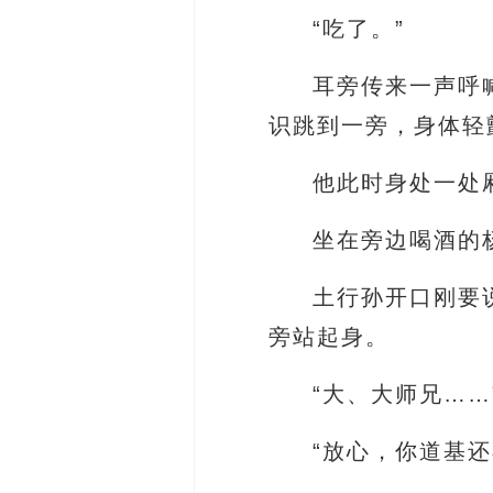
“吃了。”
耳旁传来一声呼
识跳到一旁，身体轻
他此时身处一处
坐在旁边喝酒的
土行孙开口刚要
旁站起身。
“大、大师兄……
“放心，你道基