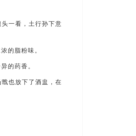
扭头一看，土行孙下意
浓浓的脂粉味。
奇异的药香。
杨戬也放下了酒盅，在