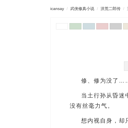
icansay
武侠修真小说
洪荒二郎传
修、修为没了…
当土行孙从昏迷
没有丝毫力气。
想内视自身，却