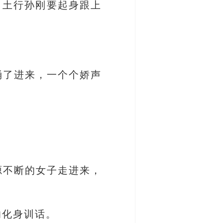
，土行孙刚要起身跟上
。
。
涌了进来，一个个娇声
源不断的女子走进来，
的化身训话。