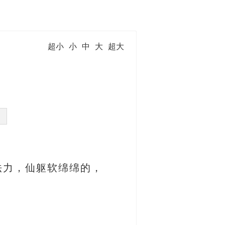
超小
小
中
大
超大
法力，仙躯软绵绵的，