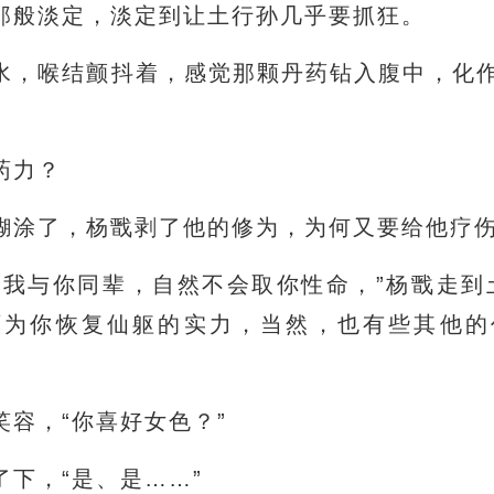
那般淡定，淡定到让土行孙几乎要抓狂。
水，喉结颤抖着，感觉那颗丹药钻入腹中，化
药力？
糊涂了，杨戬剥了他的修为，为何又要给他疗
，我与你同辈，自然不会取你性命，”杨戬走到
可为你恢复仙躯的实力，当然，也有些其他的
笑容，“你喜好女色？”
下，“是、是……”