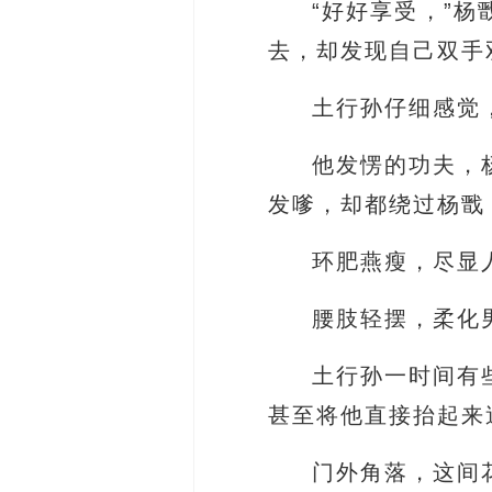
“好好享受，”
去，却发现自己双手
土行孙仔细感觉
他发愣的功夫，
发嗲，却都绕过杨戬
环肥燕瘦，尽显
腰肢轻摆，柔化
土行孙一时间有
甚至将他直接抬起来
门外角落，这间