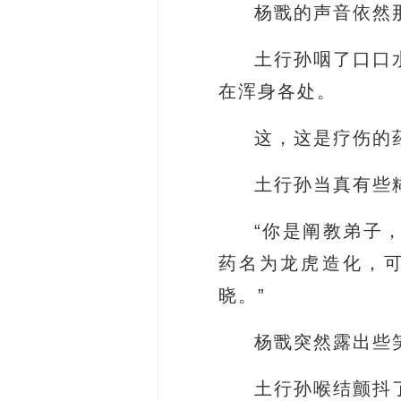
杨戬的声音依然
土行孙咽了口口
在浑身各处。
这，这是疗伤的
土行孙当真有些
“你是阐教弟子
药名为龙虎造化，
晓。”
杨戬突然露出些
土行孙喉结颤抖了