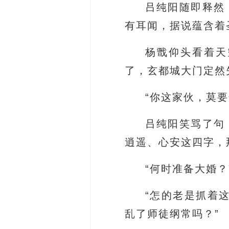
吕纯阳随即释然
有耳闻，据说蕴含着
杨戬仰头看着天
了，玄都城大门定然
“你这家伙，莫要
吕纯阳笑骂了句
逍遥、心安这四字，
“何时准备大婚？
“怎的老是抓着
乱了师徒纲常吗？”