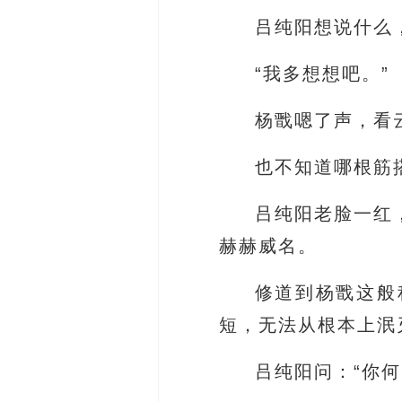
吕纯阳想说什么
“我多想想吧。”
杨戬嗯了声，看
也不知道哪根筋
吕纯阳老脸一红
赫赫威名。
修道到杨戬这般
短，无法从根本上泯
吕纯阳问：“你何