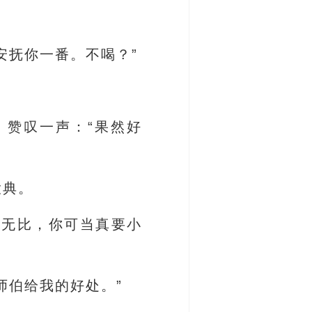
。
安抚你一番。不喝？”
，赞叹一声：“果然好
大典。
险无比，你可当真要小
师伯给我的好处。”