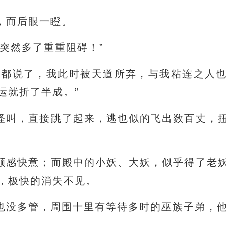
，而后眼一瞪。
路突然多了重重阻碍！”
我都说了，我此时被天道所弃，与我粘连之人
运就折了半成。”
怪叫，直接跳了起来，逃也似的飞出数百丈，
颇感快意；而殿中的小妖、大妖，似乎得了老
，极快的消失不见。
也没多管，周围十里有等待多时的巫族子弟，