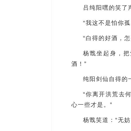
吕纯阳嘿的笑了
“我这不是怕你
“白得的好酒，怎
杨戬坐起身，把
酒！”
纯阳剑仙自得的
“你离开洪荒去
心一些才是。”
杨戬笑道：“无