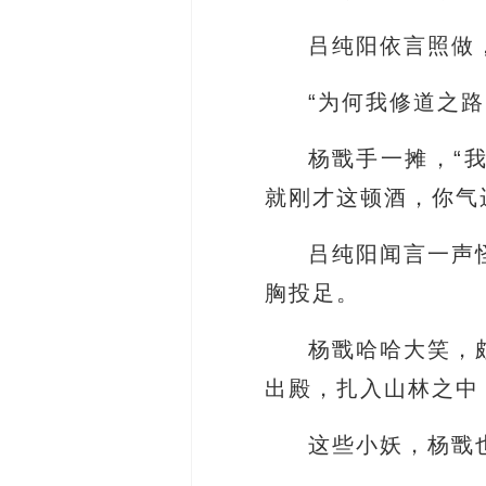
吕纯阳依言照做
“为何我修道之
杨戬手一摊，“
就刚才这顿酒，你气
吕纯阳闻言一声
胸投足。
杨戬哈哈大笑，
出殿，扎入山林之中
这些小妖，杨戬