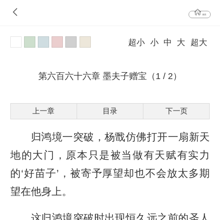
首页
超小
小
中
大
超大
第六百六十六章 墨夫子赠宝（1 / 2）
上一章
目录
下一页
归鸿境一突破，杨戬仿佛打开一扇新天
地的大门，原本只是被当做有天赋有实力
的‘好苗子’，被寄予厚望却也不会放太多期
望在他身上。
这归鸿境突破时出现恒久远之前的圣人