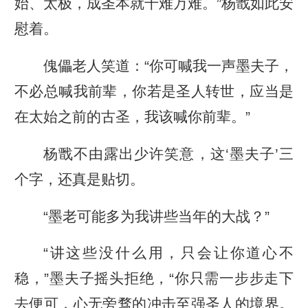
始、太极，成圣本就千难万难。”杨戬如此安
慰着。
傀儡老人笑道：“你可喊我一声墨夫子，
不必总喊我前辈，你若是圣人转世，应当是
在太始之前的古圣，我该喊你前辈。”
杨戬不由露出少许笑意，这‘墨夫子’三
个字，还真是贴切。
“墨老可能多为我讲些当年的大战？”
“讲这些没什么用，只会让你道心不
稳，”墨夫子摇头拒绝，“你只需一步步走下
去便可，心无旁骛的冲击至强圣人的境界。