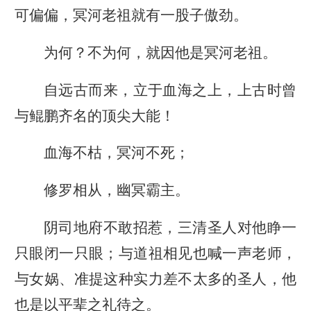
可偏偏，冥河老祖就有一股子傲劲。
为何？不为何，就因他是冥河老祖。
自远古而来，立于血海之上，上古时曾
与鲲鹏齐名的顶尖大能！
血海不枯，冥河不死；
修罗相从，幽冥霸主。
阴司地府不敢招惹，三清圣人对他睁一
只眼闭一只眼；与道祖相见也喊一声老师，
与女娲、准提这种实力差不太多的圣人，他
也是以平辈之礼待之。