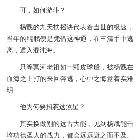
可，如何游斗？
杨戬的九天扶摇诀代表着当世的极速，
当年的鲲鹏便是凭借这神通，在三清手中逃
离，遁入混沌海。
只等冥河老祖如一颗皮球般，被杨戬在
血海之上打的来回奔逃，心中之悔意着实难
明。
他为何要招惹这煞星？
其实换做别的远古大能，见到杨戬能击
垮功德圣人的战力，都会远远避之而不及。