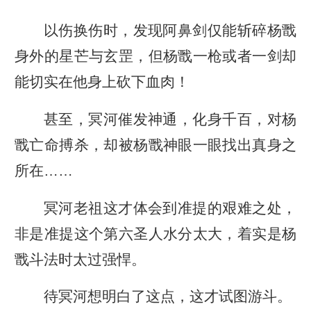
以伤换伤时，发现阿鼻剑仅能斩碎杨戬
身外的星芒与玄罡，但杨戬一枪或者一剑却
能切实在他身上砍下血肉！
甚至，冥河催发神通，化身千百，对杨
戬亡命搏杀，却被杨戬神眼一眼找出真身之
所在……
冥河老祖这才体会到准提的艰难之处，
非是准提这个第六圣人水分太大，着实是杨
戬斗法时太过强悍。
待冥河想明白了这点，这才试图游斗。