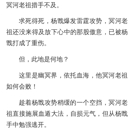
冥河老祖措手不及。
求死得死，杨戬爆发雷霆攻势，冥河老
祖还没来得及放下心中的那股傲意，已被杨
戬打成了重伤。
但，此地是何地？
这里是幽冥界，依托血海，他冥河老祖
如何会败！
趁着杨戬攻势稍缓的一个空挡，冥河老
祖直接施展血遁大法，自损元气，但从杨戬
手中勉强逃开。