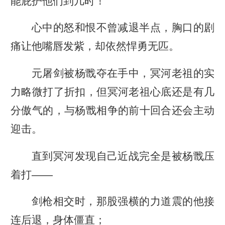
能庇护他们到几时！
心中的怒和恨不曾减退半点，胸口的剧
痛让他嘴唇发紫，却依然悍勇无匹。
元屠剑被杨戬夺在手中，冥河老祖的实
力略微打了折扣，但冥河老祖心底还是有几
分傲气的，与杨戬相争的前十回合还会主动
迎击。
直到冥河发现自己近战完全是被杨戬压
着打——
剑枪相交时，那股强横的力道震的他接
连后退，身体僵直；