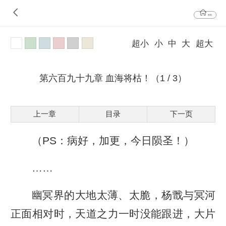
首页
超小
小
中
大
超大
第六百九十九章 血海将枯！（1 / 3）
上一章
目录
下一页
（PS：病好，加更，今日陨圣！）
……
幽冥界的大地太薄、太脆，杨戬与冥河
正面相对时，天道之力一时没能跟进，大片