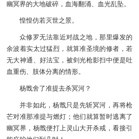
幽冥界的大地破碎，血海翻涌、血光乱坠。
惶惶仿若灭世之景。
众修罗无法靠近对战之地，那里爆发的
余波着实太过猛烈，就算准圣境的修者，若
无大神通、好法宝，被剑光枪影扫中便是吐
血重伤、肢体分离的情形。
杨戬舍了准提去杀冥河？
并非如此，杨戬只是先斩冥河，再将枪
芒对准那准提与燃灯；他们就算暂时逃离了
幽冥界，杨戬便打上灵山大开杀戒，看接引