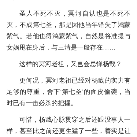
圣人不死不灭，冥河自认也是不死不
灭，不成第七圣，那是因他当年错失了鸿蒙
紫气。若他也得鸿蒙紫气，自然是将准提与
女娲甩在身后，与三清是一般存在……
这样的冥河老祖，又岂会忌惮杨戬？
更何况，冥河老祖已经对杨戬的实力有
足够的尊重，舍下‘第七圣’的面皮偷袭，当
时已有一击必杀的把握。
可惜，杨戬心脉贯穿之后还跟没事人一
样，甚至比之前还更生猛了一些，着实是让