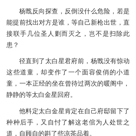
杨戬反向探查，反倒没什么危险，若是
能提前找出对方是谁，等自己新枪出世，直
接联手几位圣人剿而灭之，岂不是扫除此
患？
径直到了太白星君府前，杨戬没有惊动
这些道童，却变作了一个面容俊俏的小道
童，一本正经的坐在曾待过两次的暖阁中，
静静的等太白金星回府。
他料定太白金星肯定在自己府邸留下了
种种后手，又自忖了解这老倌为人处世之
道，自顾自的斟了些凉茶品着。