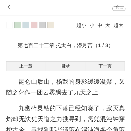
首页
超小
小
中
大
超大
第七百三十三章 托太白，潜月宫（1 / 3）
上一章
目录
下一页
昆仑山后山，杨戬的身影缓缓凝聚，又
随之化作一团云雾飘去了九天之上。
九幽碎灵钻的下落已经知晓了，寂灭真
焰却无法凭天道之力搜寻到，需凭混沌钟穿
梭古今，寻找到那些遗落在混沌海各个角落