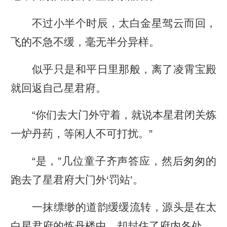
不过小半个时辰，太白金星驾云而回，
飞的不急不缓，毫无半分异样。
似乎只是和平日里那般，离了凌霄宝殿
就回返自己星君府。
“你们去大门外守着，就说本星君闭关炼
一炉丹药，等闲人不可打扰。”
“是，”几位童子齐声答应，然后匆匆的
跑去了星君府大门外‘罚站’。
一抹缥缈的道韵缓缓流转，源头是在太
白星君府的炼丹楼中，却封住了府内各处。