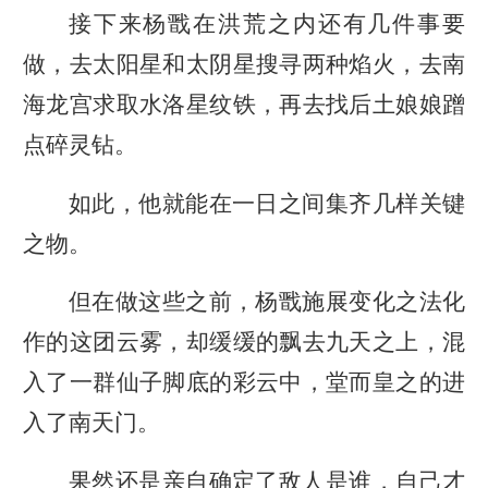
接下来杨戬在洪荒之内还有几件事要
做，去太阳星和太阴星搜寻两种焰火，去南
海龙宫求取水洛星纹铁，再去找后土娘娘蹭
点碎灵钻。
如此，他就能在一日之间集齐几样关键
之物。
但在做这些之前，杨戬施展变化之法化
作的这团云雾，却缓缓的飘去九天之上，混
入了一群仙子脚底的彩云中，堂而皇之的进
入了南天门。
果然还是亲自确定了敌人是谁，自己才