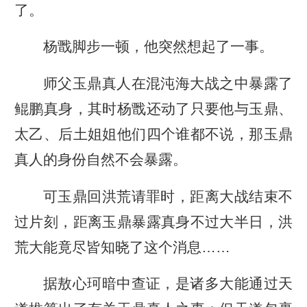
了。
杨戬脚步一顿，他突然想起了一事。
师父玉鼎真人在混沌海大战之中暴露了
鲲鹏真身，其时杨戬还动了只要他与玉鼎、
太乙、后土姐姐他们四个谁都不说，那玉鼎
真人的身份自然不会暴露。
可玉鼎回洪荒请罪时，距离大战结束不
过片刻，距离玉鼎暴露真身不过大半日，洪
荒大能竟尽皆知晓了这个消息……
据敖心珂暗中查证，是诸多大能通过天