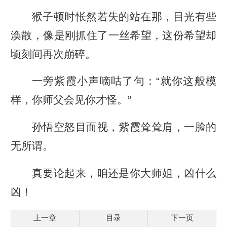
猴子顿时怅然若失的站在那，目光有些
涣散，像是刚抓住了一丝希望，这份希望却
顷刻间再次崩碎。
一旁紫霞小声嘀咕了句：“就你这般模
样，你师父会见你才怪。”
孙悟空怒目而视，紫霞耸耸肩，一脸的
无所谓。
真要论起来，咱还是你大师姐，凶什么
凶！
上一章
目录
下一页