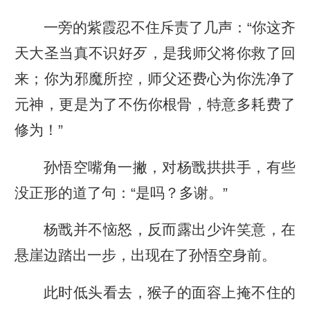
一旁的紫霞忍不住斥责了几声：“你这齐
天大圣当真不识好歹，是我师父将你救了回
来；你为邪魔所控，师父还费心为你洗净了
元神，更是为了不伤你根骨，特意多耗费了
修为！”
孙悟空嘴角一撇，对杨戬拱拱手，有些
没正形的道了句：“是吗？多谢。”
杨戬并不恼怒，反而露出少许笑意，在
悬崖边踏出一步，出现在了孙悟空身前。
此时低头看去，猴子的面容上掩不住的