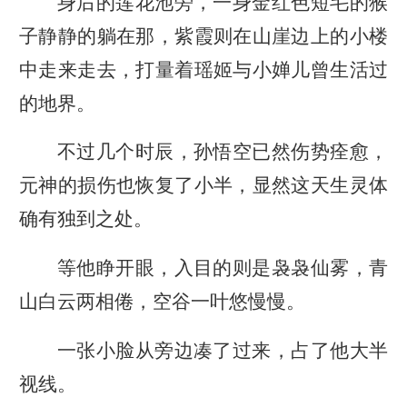
身后的莲花池旁，一身金红色短毛的猴
子静静的躺在那，紫霞则在山崖边上的小楼
中走来走去，打量着瑶姬与小婵儿曾生活过
的地界。
不过几个时辰，孙悟空已然伤势痊愈，
元神的损伤也恢复了小半，显然这天生灵体
确有独到之处。
等他睁开眼，入目的则是袅袅仙雾，青
山白云两相倦，空谷一叶悠慢慢。
一张小脸从旁边凑了过来，占了他大半
视线。