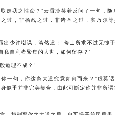
你取走我之性命？”云霄冷笑着反问了一句，随
士之过，非杨戬之过，非诸圣之过，实乃尔等
露出少许嘲讽，淡然道：“修士所求不过无愧
自私自利者聚集的大世，如何留存？”
般道理不成？”
问你一句，你这条大道究竟如何而来？”虚莫
自身似乎并非完美契合，由此可断定你并非所谓
擒拿，我剥离你之大道之后，自可揭开前因后果