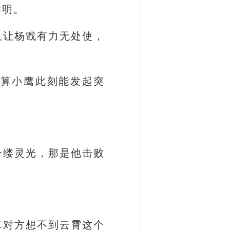
鲜明。
又让杨戬有力无处使，
就算小鹰此刻能发起突
一缕灵光，那是他击败
算对方想不到云霄这个