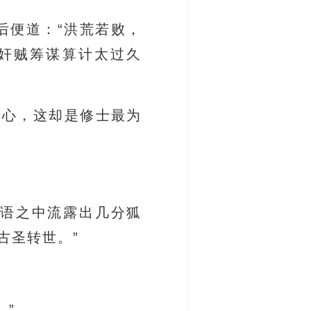
后便道：“洪荒若败，
奸贼筹谋算计太过久
于心，这却是修士最为
话语之中流露出几分狐
古圣转世。”
。”