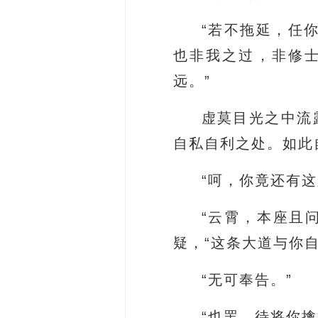
“若不拖延，任
也非我之过，非修
远。”
虚莫目光之中流
自私自利之处。如此
“呵，你竟还有这
“云霄，本座且
疑，“这条大道与你
“无可奉告。”
“也罢，待将你