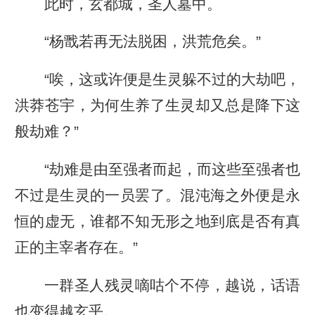
此时，玄都城，圣人墓中。
“杨戬若再无法脱困，洪荒危矣。”
“唉，这或许便是生灵躲不过的大劫吧，
洪莽苍宇，为何生养了生灵却又总是降下这
般劫难？”
“劫难是由至强者而起，而这些至强者也
不过是生灵的一员罢了。混沌海之外便是永
恒的虚无，谁都不知无形之地到底是否有真
正的主宰者存在。”
一群圣人残灵嘀咕个不停，越说，话语
也变得越玄乎。