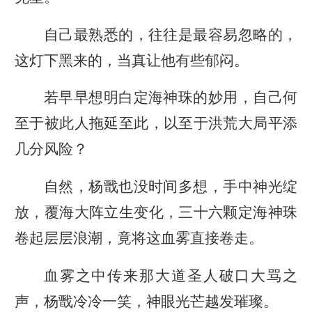
自己最熟悉的，往往是最容易忽略的，
这灯下黑来的，当真让他有些郁闷。
若早早想明白定海神珠的妙用，自己何
至于被此人拖延至此，以至于洪荒大局平添
几分风险？
自然，杨戬也没时间多想，手中神光绽
放，覆海大阵立生变化，三十六颗定海神珠
卷起层层浪潮，竟将这血雾直接卷走。
血雾之中传来那大道圣人破口大骂之
声，杨戬冷冷一笑，神眼光芒越发璀璨。