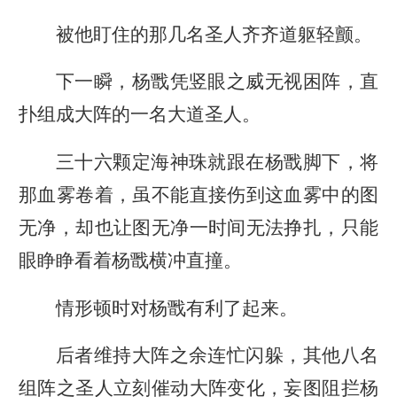
被他盯住的那几名圣人齐齐道躯轻颤。
下一瞬，杨戬凭竖眼之威无视困阵，直
扑组成大阵的一名大道圣人。
三十六颗定海神珠就跟在杨戬脚下，将
那血雾卷着，虽不能直接伤到这血雾中的图
无净，却也让图无净一时间无法挣扎，只能
眼睁睁看着杨戬横冲直撞。
情形顿时对杨戬有利了起来。
后者维持大阵之余连忙闪躲，其他八名
组阵之圣人立刻催动大阵变化，妄图阻拦杨