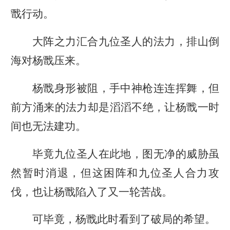
戬行动。
大阵之力汇合九位圣人的法力，排山倒
海对杨戬压来。
杨戬身形被阻，手中神枪连连挥舞，但
前方涌来的法力却是滔滔不绝，让杨戬一时
间也无法建功。
毕竟九位圣人在此地，图无净的威胁虽
然暂时消退，但这困阵和九位圣人合力攻
伐，也让杨戬陷入了又一轮苦战。
可毕竟，杨戬此时看到了破局的希望。