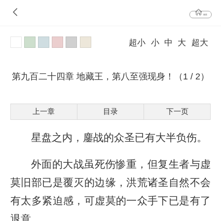
首页
超小
小
中
大
超大
第九百二十四章 地藏王，第八至强现身！（1 / 2）
上一章
目录
下一页
星盘之内，鏖战的众圣已有大半负伤。
外面的大战虽死伤惨重，但复生者与虚
莫旧部已是覆灭的边缘，洪荒诸圣自然不会
有太多紧迫感，可虚莫的一众手下已是有了
退意。