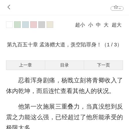
首页
超小
小
中
大
超大
第九百五十章 孟洛赠大道，羡空陷罪身！（1 / 3）
上一章
目录
下一页
忍着浑身剧痛，杨戬立刻将青卿收入了
体内乾坤，而后连忙查看其他人的状况。
他第一次施展三重叠力，当真没想到反
震之力能这么强，已经超过了他所能承受的
极限太多。