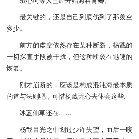
敖心珂等人已经开始照料青卿。
最关键的，还是自己到底伤到了那羡空
多少。
前方的虚空依然存在某种断裂，杨戬的
一切探查手段被干扰，但这种断裂在迅速的
恢复。
刚才崩断的，应该是构成混沌海最本质
的道与法则吧，可惜杨戬无心去体会这些。
冰蓝仙草还在……
杨戬目光之中划过少许失望，而后一咬