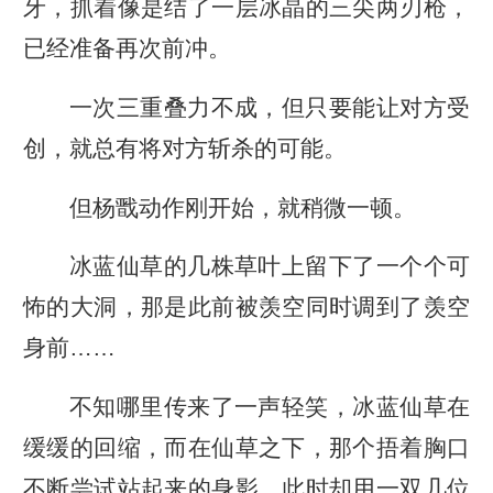
牙，抓着像是结了一层冰晶的三尖两刃枪，
已经准备再次前冲。
一次三重叠力不成，但只要能让对方受
创，就总有将对方斩杀的可能。
但杨戬动作刚开始，就稍微一顿。
冰蓝仙草的几株草叶上留下了一个个可
怖的大洞，那是此前被羡空同时调到了羡空
身前……
不知哪里传来了一声轻笑，冰蓝仙草在
缓缓的回缩，而在仙草之下，那个捂着胸口
不断尝试站起来的身影，此时却用一双几位