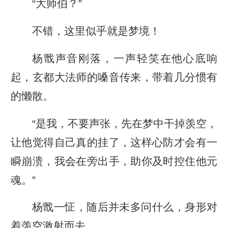
“大师伯？”
不错，这里似乎就是梦境！
杨戬声音刚落，一声轻笑在他心底响
起，玄都大法师的嗓音传来，带着几分惯有
的懒散。
“是我，不要声张，先在梦中干掉羡空，
让他觉得自己真的挂了，这样心防才会有一
瞬崩溃，我会在旁出手，助你及时控住他元
魂。”
杨戬一怔，随后并未多问什么，身形对
着羡空激射而去。