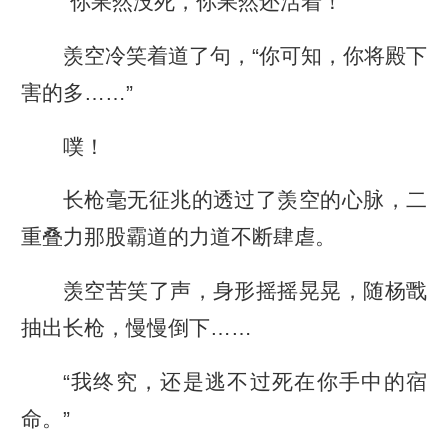
“你果然没死，你果然还活着！”
羡空冷笑着道了句，“你可知，你将殿下
害的多……”
噗！
长枪毫无征兆的透过了羡空的心脉，二
重叠力那股霸道的力道不断肆虐。
羡空苦笑了声，身形摇摇晃晃，随杨戬
抽出长枪，慢慢倒下……
“我终究，还是逃不过死在你手中的宿
命。”