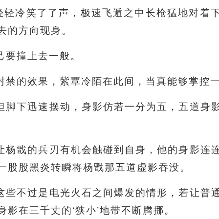
陌轻轻冷笑了了声，极速飞遁之中长枪猛地对着
去的方向现身。
己要撞上去一般。
封禁的效果，紫覃冷陌在此间，当真能够掌控
但脚下迅速摆动，身影仿若一分为五，五道身
让杨戬的兵刃有机会触碰到自身，他的身影连
一股股黑炎转瞬将杨戬那五道虚影吞没。
这些不过是电光火石之间爆发的情形，若让普
身影在三千丈的‘狭小’地带不断腾挪。