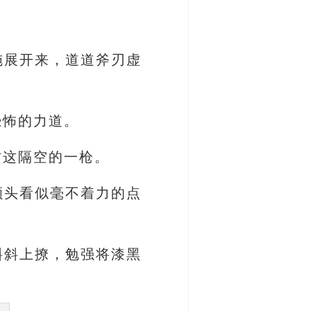
施展开来，道道斧刃虚
恐怖的力道。
方这隔空的一枪。
额头看似毫不着力的点
斜斜上撩，勉强将漆黑