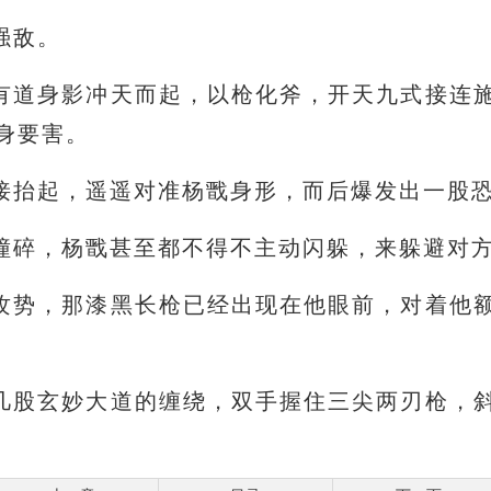
强敌。
有道身影冲天而起，以枪化斧，开天九式接连
身要害。
接抬起，遥遥对准杨戬身形，而后爆发出一股
撞碎，杨戬甚至都不得不主动闪躲，来躲避对
攻势，那漆黑长枪已经出现在他眼前，对着他
几股玄妙大道的缠绕，双手握住三尖两刃枪，