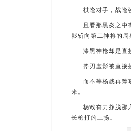
棋逢对手，战逢
且看那黑炎之中
影斩向第二神将的周
漆黑神枪却是直
斧刃虚影被直接
而不等杨戬再筹
来。
杨戬奋力挣脱那
长枪打的上扬。