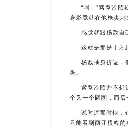
“呵，”紫覃冷
身影竟就在他枪尖刺
感觉就跟杨戬自
这就是那是十方
杨戬抽身折返，
势。
紫覃冷陌并不想
个又一个圆圈，而后
说时迟那时快，
只能看到两团模糊的