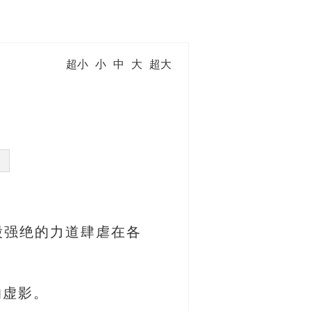
超小
小
中
大
超大
股强绝的力道肆虐在各
的虚影。