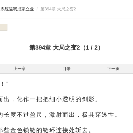
，系统逼我成家立业
第394章 大局之变2
第394章 大局之变2（1 / 2）
上一章
目录
下一页
！”
而出，化作一把把细小透明的剑影。
的长度不过盈尺，激射而出，极具穿透性。
那些金色锁链的链环连接处斩去。