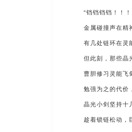
“铛铛铛铛！！！
金属碰撞声在精
有几处链环在灵
但此刻，那些晶
曹胆修习灵能飞
勉强为之的代价
晶光小剑坚持十
趁着锁链松动，