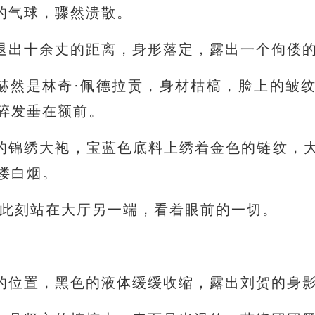
的气球，骤然溃散。
退出十余丈的距离，身形落定，露出一个佝偻
赫然是林奇·佩德拉贡，身材枯槁，脸上的皱
碎发垂在额前。
的锦绣大袍，宝蓝色底料上绣着金色的链纹，
缕白烟。
，此刻站在大厅另一端，看着眼前的一切。
的位置，黑色的液体缓缓收缩，露出刘贺的身