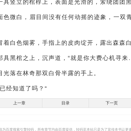
一具竖立的棺椁上，表面是光滑的，萦绕团团
面色微白，眉目间没有任何动摇的迹象，一双
冒着白色烟雾，手指上的皮肉绽开，露出森森
那具黑棺之上，沉声道，“就是你大费心机寻来
目光落在林奇那双白骨半露的手上。
已经知道了吗？“
上一章
目录
下一页
说为百度搜索引擎转码，所有章节均由百度提供，转码至本站只是为了宣传本书让更