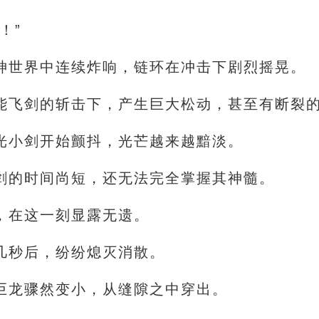
！”
神世界中连续炸响，链环在冲击下剧烈摇晃。
能飞剑的斩击下，产生巨大松动，甚至有断裂
光小剑开始颤抖，光芒越来越黯淡。
剑的时间尚短，还无法完全掌握其神髓。
，在这一刻显露无遗。
几秒后，纷纷熄灭消散。
巨龙骤然变小，从缝隙之中穿出。