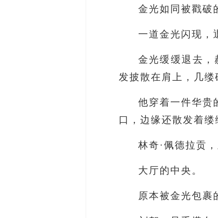
金光如同被戳破
一道金光闪现，
金光缓缓退去，
发披散在肩上，几缕
他穿着一件华贵
口，边缘还散发着缕
林奇·佩德拉贡
大厅的中央。
原本被金光包裹