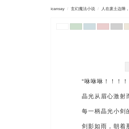
icansay
玄幻魔法小说
人在废土边陲
“咻咻咻！！！！
晶光从眉心激射
每一柄晶光小剑
剑影如雨，朝着