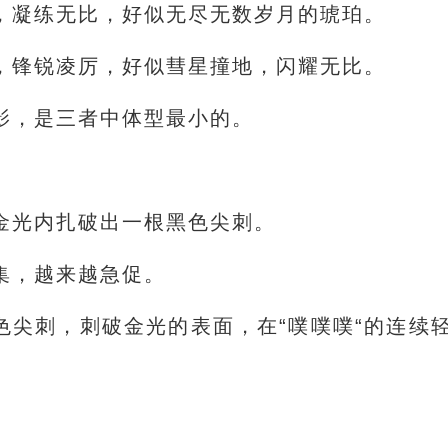
，凝练无比，好似无尽无数岁月的琥珀。
，锋锐凌厉，好似彗星撞地，闪耀无比。
影，是三者中体型最小的。
金光内扎破出一根黑色尖刺。
集，越来越急促。
色尖刺，刺破金光的表面，在“噗噗噗“的连续