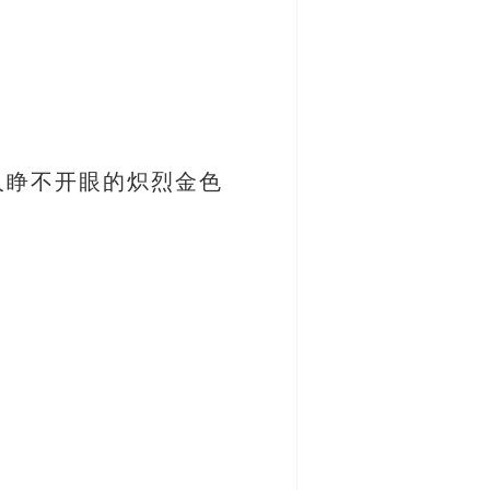
人睁不开眼的炽烈金色
。