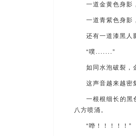
一道金黄色身影
一道青紫色身影
还有一道漆黑人
“噗.......”
如同水泡破裂，
这声音越来越密
一根根细长的黑
八方喷涌。
“哗！！！！！”