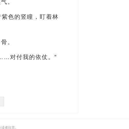
黑气。
青紫色的竖瞳，盯着林
白骨。
……对付我的依仗。”
多读者欣赏。