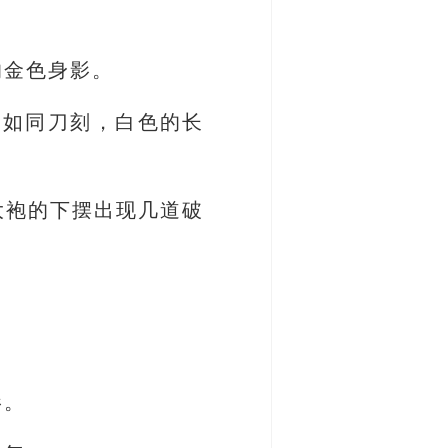
的金色身影。
纹如同刀刻，白色的长
大袍的下摆出现几道破
影。