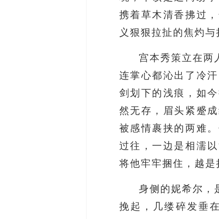
携着草木清香拂过，
义狠狠拉扯的焦灼与
宫本秀策立在两
连掌心都沁出了冷汗
剑划下的浅痕，如今
然无存，眉头紧蹙成
被感情裹挟的两难。
过往，一边是相濡以
将他牢牢捆住，越是
身侧的妮希尔，
挽起，几缕碎发垂