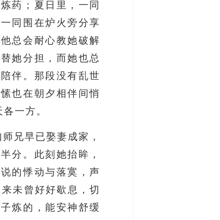
草炼药；夏日里，一同
，一同围在炉火旁分享
，他总会耐心教她破解
默替她分担，而她也总
默陪伴。那段没有乱世
情愫也在朝夕相伴间悄
天各一方。
知师兄早已娶妻成家，
界半分。此刻她抬眸，
言说的悸动与落寞，声
日来未曾好好歇息，切
方子炼的，能安神舒缓