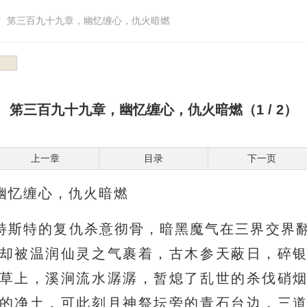
笫三百九十九章，幽忆缠心，仇火暗燃
笫三百九十九章，幽忆缠心，仇火暗燃（1 / 2）
上一章
目录
下一页
幽忆缠心，仇火暗燃
特斯特的复仇杀意彻骨，暗黑魔气在三界交界
却被温润仙灵之气裹着，古木参天蔽日，碎
草上，溪涧流水潺潺，暂熄了乱世的杀伐硝
的净土，可此刻月神祭坛旁的青石台边，三