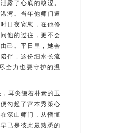
已泄露了心底的酸涩。
的港湾。当年他师门遭
沉时日夜宽慰，在他修
追问他的过往，更不会
不由己。平日里，她会
静陪伴，这份细水长流
尽全力也要守护的温
头，耳尖缀着朴素的玉
眼便勾起了宫本秀策心
师在深山师门，从懵懂
人早已是彼此最熟悉的