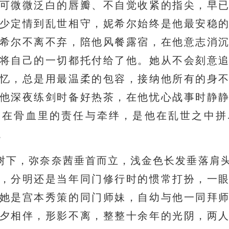
可微微泛白的唇瓣、不自觉收紧的指尖，早
少定情到乱世相守，妮希尔始终是他最安稳
希尔不离不弃，陪他风餐露宿，在他意志消
将自己的一切都托付给了他。她从不会刻意
忆，总是用最温柔的包容，接纳他所有的身
他深夜练剑时备好热茶，在他忧心战事时静
刻在骨血里的责任与牵绊，是他在乱世之中拼
。
树下，弥奈奈茜垂首而立，浅金色长发垂落肩
，分明还是当年同门修行时的惯常打扮，一
她是宫本秀策的同门师妹，自幼与他一同拜
夕相伴，形影不离，整整十余年的光阴，两