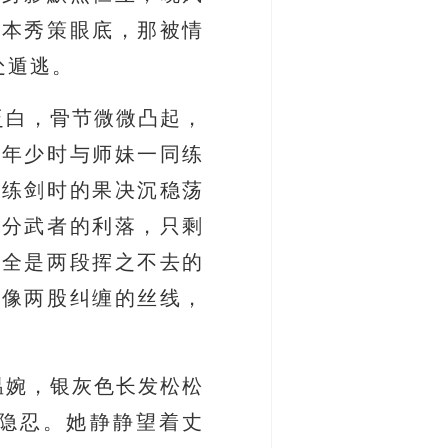
宫本秀策眼底，那被情
处遁逃。
泛白，骨节微微凸起，
着年少时与师妹一同练
里练剑时的果决沉稳荡
半分武者的利落，只剩
去全是两段挥之不去的
谊像两股纠缠的丝线，
温婉，银灰色长发松松
隐忍。她静静望着丈