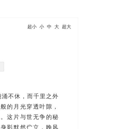
超小
小
中
大
超大
翻涌不休，而千里之外
银般的月光穿透叶隙，
烟。这片与世无争的秘
道身影默然伫立，晚风