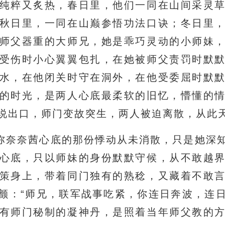
纯粹又炙热，春日里，他们一同在山间采灵
秋日里，一同在山巅参悟功法口诀；冬日里
师父器重的大师兄，她是乖巧灵动的小师妹
受伤时小心翼翼包扎，在她被师父责罚时默
水，在他闭关时守在洞外，在他受委屈时默
的时光，是两人心底最柔软的旧忆，懵懂的
说出口，师门变故突生，两人被迫离散，从此
弥奈奈茜心底的那份悸动从未消散，只是她深
心底，只以师妹的身份默默守候，从不敢越
策身上，带着同门独有的熟稔，又藏着不敢
颤：“师兄，联军战事吃紧，你连日奔波，连
有师门秘制的凝神丹，是照着当年师父教的