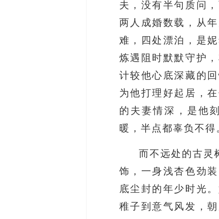
夫，没有半句质问，
两人成婚数载，从年
难，四处漂泊，是妮
炼遇阻时默默守护，
计较他心底深藏的回
为他打理好起居，在
的夫妻情深，是他
暖，半点都辜负不得
而不远处的古灵
饰，一身浅杏色劲装
底尘封的年少时光。
稚子到意气风发，朝