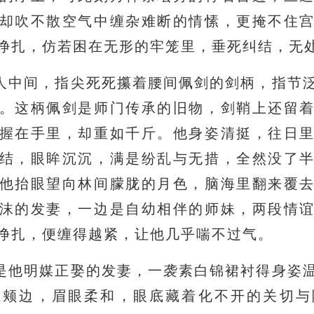
却吹不散空气中缠杂难断的情愫，更掩不住
挣扎，仿若困在无形的牢笼里，垂死纠结，无
人中间，指尖死死攥着腰间佩剑的剑柄，指节
。这柄佩剑是师门传承的旧物，剑鞘上还留
握在手里，却重如千斤。他身姿清挺，往日
结，眼眸沉沉，满是纷乱与无措，全然没了
他抬眼望向林间朦胧的月色，脑海里翻来覆
沫的发妻，一边是自幼相伴的师妹，两段情
挣扎，便缠得越紧，让他几乎喘不过气。
是他明媒正娶的发妻，一袭素白锦裙衬得身姿
在颊边，眉眼柔和，眼底藏着化不开的关切与