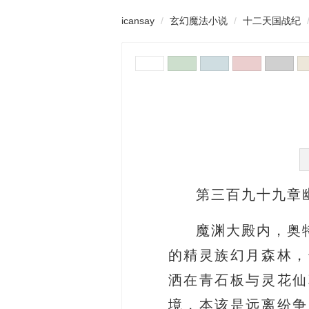
icansay
玄幻魔法小说
十二天国战纪
第三百九十九章
魔渊大殿内，奥
的精灵族幻月森林，
洒在青石板与灵花仙
境，本该是远离纷争