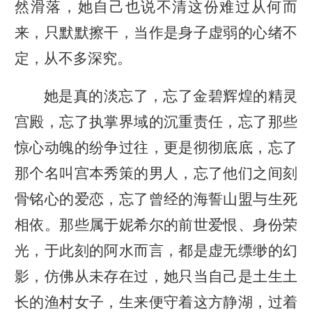
然滑落，她自己也说不清这份难过从何而
来，只默默擦干，当作是身子虚弱的心绪不
定，从不多深究。
她是真的淡忘了，忘了金碧辉煌的精灵
宫殿，忘了执掌界域的沉重责任，忘了那些
惊心动魄的纷争过往，更是彻彻底底，忘了
那个名叫宫本秀策的男人，忘了他们之间刻
骨铭心的爱恋，忘了曾经的海誓山盟与生死
相依。那些属于妮希尔的前世爱恨、身份荣
光，于此刻的阿水而言，都是虚无缥缈的幻
影，仿佛从未存在过，她只当自己是土生土
长的渔村女子，生来便守着这方静湖，过着