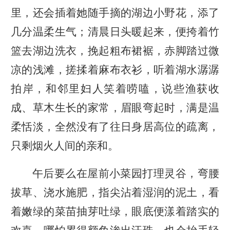
里，还会插着她随手摘的湖边小野花，添了
几分温柔生气；清晨日头暖起来，便挎着竹
篮去湖边洗衣，挽起粗布裙裾，赤脚踏过微
凉的浅滩，搓揉着麻布衣衫，听着湖水潺潺
拍岸，和邻里妇人笑着唠嗑，说些渔获收
成、草木生长的家常，眉眼弯起时，满是温
柔恬淡，全然没有了往日身居高位的疏离，
只剩烟火人间的亲和。
午后要么在屋前小菜园打理灵谷，弯腰
拔草、浇水施肥，指尖沾着湿润的泥土，看
着嫩绿的菜苗抽芽吐绿，眼底便漾着踏实的