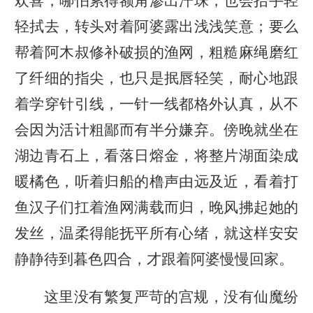
欢喜，哪怕累得额角渗出汗珠，也会抬手轻
轻拭去，转头对着阿婆露出浅浅笑意；要么
帮着阿木叔修补破损的渔网，粗糙麻绳磨红
了纤细的指尖，也只是抿唇轻笑，耐心地跟
着学穿针引线，一针一线都格外认真，从不
会因为活计粗鄙而有半分嫌弃。傍晚就坐在
湖边青石上，看落日熔金，将整片湖面染成
暖橘色，听着归船的橹声由远及近，看着打
鱼汉子们扛着渔网满载而归，晚风拂起她的
发丝，温柔得能抚平所有心绪，就这样安安
静静待到暮色四合，才跟着阿婆慢慢回家。
这里没有繁复严苛的宫规，没有仙魔纷