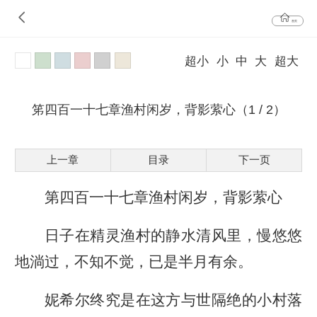
首页
超小
小
中
大
超大
笫四百一十七章渔村闲岁，背影萦心（1 / 2）
上一章
目录
下一页
第四百一十七章渔村闲岁，背影萦心
日子在精灵渔村的静水清风里，慢悠悠
地淌过，不知不觉，已是半月有余。
妮希尔终究是在这方与世隔绝的小村落