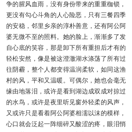
争的腥风血雨，没有身份带来的重重枷锁，
更没有勾心斗角的人心险恶，只有三餐四季
的安稳，邻里乡亲的淳朴善意，还有阿公阿
婆无微不至的照料。她的脸上，渐渐多了发
自心底的笑容，那是卸下所有重担后才有的
轻松安然，像是被这澄澈湖水涤荡了所有过
往阴霾，整个人都变得温润柔软，如同这渔
村的风，平和又温暖。可偶尔，她也会毫无
缘由地落泪，或许是看到湖边成双成对掠过
的水鸟，或许是夜里听见窗外轻柔的风声，
又或许只是看着阿公阿婆相濡以沫的模样，
心口就会泛起一阵细碎又酸涩的疼，眼泪悄