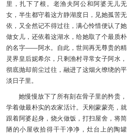
里，扎下了根。老渔夫阿公和阿婆无儿无
女，半生都守着这方静湖度日，见她孤苦无
依，又全然记不得过往，满心怜惜便认了她
做女儿，还依着这湖水，给她取了个最质朴
的名字——阿水。自此，世间再无尊贵的精
灵界皇后妮希尔，只剩渔村寻常女子阿水，
彻底抛却前尘过往，融进了这烟火缭绕的平
淡日子里。
她慢慢放下了所有刻在骨子里的矜贵，
学着做最朴实的农家活计。天刚蒙蒙亮，就
跟着阿婆起身，烧火做饭，打扫屋舍，将简
陋的小屋收拾得干干净净，灶台上的陶罐