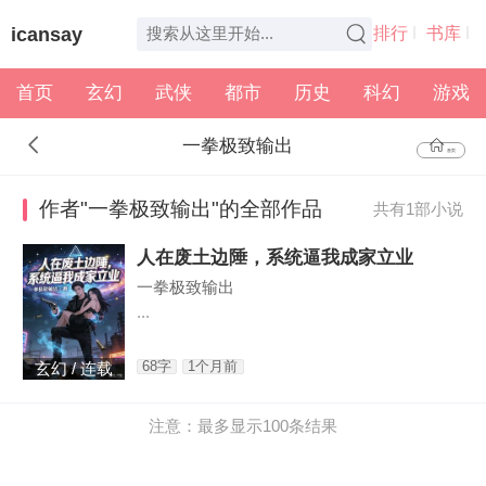
icansay
排行
书库
首页
玄幻
武侠
都市
历史
科幻
游戏
全本
书架
一拳极致输出
首页
作者"一拳极致输出"的全部作品
共有1部小说
人在废土边陲，系统逼我成家立业
一拳极致输出
...
68字
1个月前
玄幻 / 连载
注意：最多显示100条结果