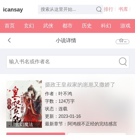
icansay
排行
书库
首页
玄幻
武侠
都市
历史
科幻
游戏
全本
书架
小说详情
首页
摄政王皇叔家的崽崽又撒娇了
作者：
叶不鸿
字数：
124万字
状态：
连载
更新：
2023-01-16
最新章节：
阿鸿很不正经的完结感言
玄幻魔法