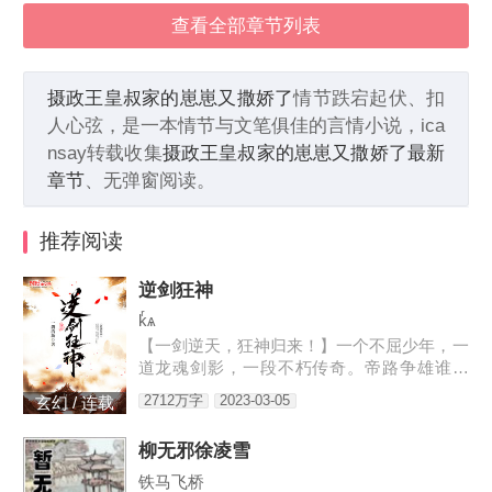
查看全部章节列表
摄政王皇叔家的崽崽又撒娇了
情节跌宕起伏、扣
人心弦，是一本情节与文笔俱佳的言情小说，ica
nsay转载收集
摄政王皇叔家的崽崽又撒娇了最新
章节
、无弹窗阅读。
推荐阅读
逆剑狂神
kͬѧ
【一剑逆天，狂神归来！】一个不屈少年，一
道龙魂剑影，一段不朽传奇。帝路争雄谁为
峰，唯我林轩傲苍生！3w471-25091
2712万字
2023-03-05
玄幻 / 连载
柳无邪徐凌雪
铁马飞桥