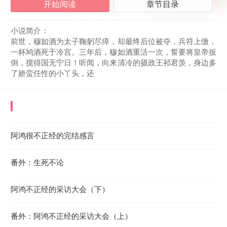
开始阅读
章节目录
小说简介：
前世，穆如酒为太子鞠躬尽瘁，却最终后位被夺，兵符上缴，
一杯鸠酒死于冷宫。三年后，穆如酒重活一次，誓要将皇帝扳
倒，搅得国无宁日！听闻，向来清冷的摄政王祁君羡，身边多
了娇蛮任性的小丫头，还
《摄政王皇叔家的崽崽又撒娇了》
最近更新章节
2023-01-16 17:49:34
阿鸿很不正经的完结感言
番外：生死不论
阿鸿不正经的采访大会（下）
番外：阿鸿不正经的采访大会（上）