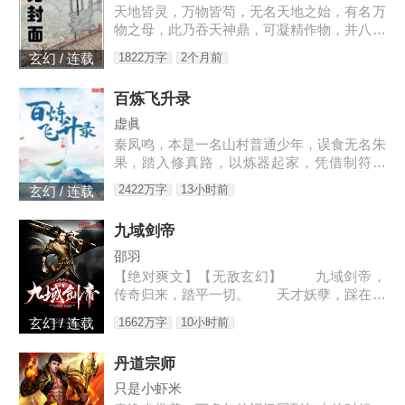
天地皆灵，万物皆苟，无名天地之始，有名万
物之母，此乃吞天神鼎，可凝精作物，并八荒
之心。得此鼎，吞四海，容八荒……一代邪
1822万字
2个月前
玄幻 / 连载
神，踏天之路！
百炼飞升录
虚眞
秦凤鸣，本是一名山村普通少年，误食无名朱
果，踏入修真路，以炼器起家，凭借制符天
赋，只身闯荡荆棘密布的修仙界，本一切都顺
2422万字
13小时前
玄幻 / 连载
利非常，但却是有一难料之事发生在了他身
上…… 本书自开
九域剑帝
邵羽
【绝对爽文】【无敌玄幻】 九域剑帝，
传奇归来，踏平一切。 天才妖孽，踩在脚
下，强者大能，挥手灭杀。 人不犯我，我
1662万字
10小时前
玄幻 / 连载
不犯人，人若犯我，灭他九族。 3w0-176
4
丹道宗师
只是小虾米