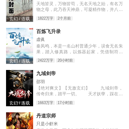
天地皆灵，万物皆苟，无名天地之始，有名万
物之母，此乃吞天神鼎，可凝精作物，并八荒
之心。得此鼎，吞四海，容八荒……一代邪
1822万字
2个月前
玄幻 / 连载
神，踏天之路！
百炼飞升录
虚眞
秦凤鸣，本是一名山村普通少年，误食无名朱
果，踏入修真路，以炼器起家，凭借制符天
赋，只身闯荡荆棘密布的修仙界，本一切都顺
2422万字
20小时前
玄幻 / 连载
利非常，但却是有一难料之事发生在了他身
上…… 本书自开
九域剑帝
邵羽
【绝对爽文】【无敌玄幻】 九域剑帝，
传奇归来，踏平一切。 天才妖孽，踩在脚
下，强者大能，挥手灭杀。 人不犯我，我
1663万字
17小时前
玄幻 / 连载
不犯人，人若犯我，灭他九族。 3w0-176
4
丹道宗师
只是小虾米