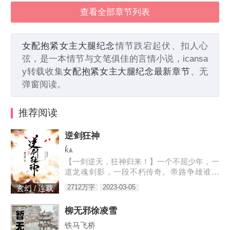
查看全部章节列表
女配抱紧女主大腿纪念
情节跌宕起伏、扣人心
弦，是一本情节与文笔俱佳的言情小说，icansa
y转载收集
女配抱紧女主大腿纪念最新章节
、无
弹窗阅读。
推荐阅读
逆剑狂神
kͬѧ
【一剑逆天，狂神归来！】一个不屈少年，一
道龙魂剑影，一段不朽传奇。帝路争雄谁为
峰，唯我林轩傲苍生！3w471-25091
2712万字
2023-03-05
玄幻 / 连载
柳无邪徐凌雪
铁马飞桥