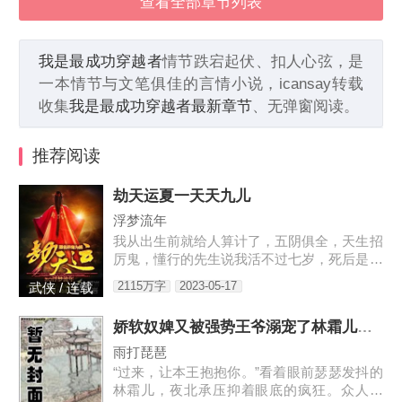
查看全部章节列表
我是最成功穿越者
情节跌宕起伏、扣人心弦，是
一本情节与文笔俱佳的言情小说，icansay转载
收集
我是最成功穿越者最新章节
、无弹窗阅读。
推荐阅读
劫天运夏一天天九儿
浮梦流年
我从出生前就给人算计了，五阴俱全，天生招
厉鬼，懂行的先生说我活不过七岁，死后是要
给人养成血衣小鬼害人的。外婆为了救我，给
2115万字
2023-05-17
武侠 / 连载
我娶了童养媳，让我过起了安生日子，虽然后
来我发现媳妇姐姐不是人…
娇软奴婢又被强势王爷溺宠了林霜儿夜北承
雨打琵琶
“过来，让本王抱抱你。”看着眼前瑟瑟发抖的
林霜儿，夜北承压抑着眼底的疯狂。众人皆