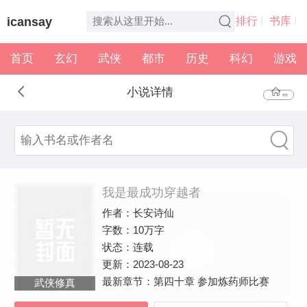
icansay
排行
书库
首页
玄幻
武侠
都市
历史
科幻
游戏
全本
书架
小说详情
首页
我是最成功穿越者
作者：
长安诗仙
字数：
10万字
状态：
连载
更新：
2023-08-23
最新章节：
第四十章 参加炼药师比赛
武侠修真