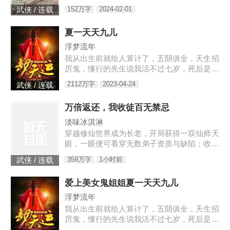
知，大宋的战神王爷清冷寡欲，不近女色，偏
152万字
2024-02-01
武侠 / 连载
偏宠幸了一个婢女，还当宝贝似的捧在手心。
林霜儿出生贫寒，生来就是贱命，她知道自己
夏一天天九儿
不该沉迷于主子的宠爱。可这位主子，替她撑
腰，在她面前屈尊降贵，还给了她独一无二的
浮梦流年
偏宠。林霜儿泥足深陷，心里眼里都只容得下
我从出生前就给人算计了，五阴俱全，天生招
他。可是后来，主子带回一个姑娘，那姑娘
厉鬼，懂行的先生说我活不过七岁，死后是要
长...
给人养成血衣小鬼害人的。外婆为了救我，给
2112万字
2023-04-24
武侠 / 连载
我娶了童养媳，让我过起了安生日子，虽然后
来我发现媳妇姐姐不是人…
万倍返还，我收徒百无禁忌
淡味冰淇淋
穿越修仙世界成为长老，开局获得一双仙师天
眼，一眼便可看穿无数弟子资质与缺陷；收徒
圣阶资质弟子，获得万倍返还体质，徒弟修炼
359万字
1小时前
武侠 / 连载
我越强。 自此，张云开启了一条收徒养徒之
路…… “你培养徒弟修为从炼气期突破，获得
爱上美女鬼姐姐夏一天天九儿
百倍返还，你突破到了筑基期巅峰！” “你培养
徒弟修为从筑基期突破，获得千倍返还，你突
浮梦流年
破到了金丹期巅峰！” “你培养徒弟修为从金丹
我从出生前就给人算计了，五阴俱全，天生招
期突破，获得万倍返还，你突破到了元婴期巅
厉鬼，懂行的先生说我活不过七岁，死后是要
峰！”【书友群：790924
给人养成血衣小鬼害人的。外婆为了救我，给