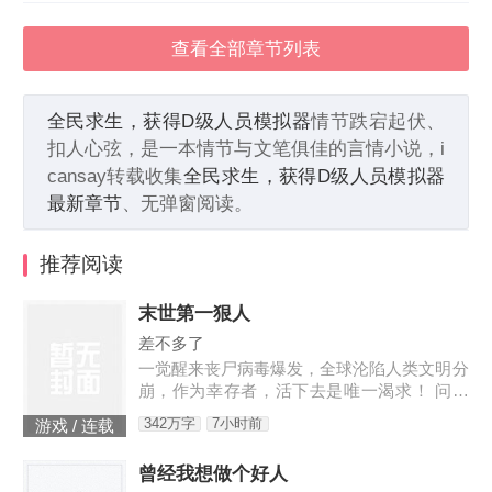
查看全部章节列表
全民求生，获得D级人员模拟器
情节跌宕起伏、
扣人心弦，是一本情节与文笔俱佳的言情小说，i
cansay转载收集
全民求生，获得D级人员模拟器
最新章节
、无弹窗阅读。
推荐阅读
末世第一狠人
差不多了
一觉醒来丧尸病毒爆发，全球沦陷人类文明分
崩，作为幸存者，活下去是唯一渴求！ 问：
末世怎样才能活下去？答：首先要狠！【非重
342万字
7小时前
游戏 / 连载
生】【轻系统】【丧尸】【末世生存】【杀伐
果断】【不圣母】
曾经我想做个好人