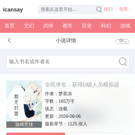
icansay
排行
书库
首页
玄幻
武侠
都市
历史
科幻
游戏
全本
书架
小说详情
首页
全民求生，获得D级人员模拟器
作者：
梦茶凉
字数：
165万字
状态：
连载
更新：
2026-08-06
最新章节：
1125.假人
游戏竞技