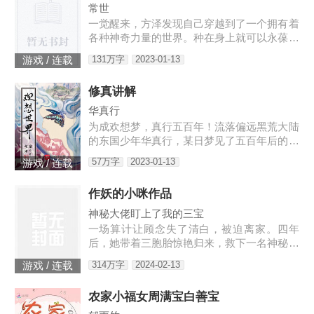
常世
一觉醒来，方泽发现自己穿越到了一个拥有着
各种神奇力量的世界。种在身上就可以永葆青
春的蘑菇每分一个分身就会智商下降实力提升
131万字
2023-01-13
游戏 / 连载
的小丑可以代替主人学习锻炼，而且效果翻倍
的替身地灵…怎么说呢。这
修真讲解
华真行
为成欢想梦，真行五百年！流落偏远黑荒大陆
的东国少年华真行，某日梦见了五百年后的世
界。在那个世界上，很多国度与部族甚至已消
57万字
2023-01-13
游戏 / 连载
失于历史长河，而古老的东国迎来了强大的新
生，东方智慧焕发新的光芒
作妖的小咪作品
神秘大佬盯上了我的三宝
一场算计让顾念失了清白，被迫离家。四年
后，她带着三胞胎惊艳归来，救下一名神秘男
子。她认为救人是医生天职，却不料男子缠着
314万字
2024-02-13
游戏 / 连载
她求负责。“你救了我，我以身相许。”三胞胎
炸了，“我们不需要后爹。”神秘男子拿出亲子
农家小福女周满宝白善宝
鉴定，“乖，我是你们的亲爹。”顾念抚额，带
着三胞胎就跑路……外界传闻，商界霸主陆寒