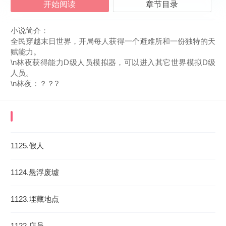
开始阅读
章节目录
小说简介：
全民穿越末日世界，开局每人获得一个避难所和一份独特的天
赋能力。
\n林夜获得能力D级人员模拟器，可以进入其它世界模拟D级
人员。
\n林夜：？？?
《全民求生，获得D级人员模拟器》
最近更新章
节
1125.假人
2026-08-06 02:31:37
1124.悬浮废墟
1123.埋藏地点
1122.店员