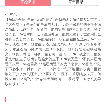
开始阅读
章节目录
小说简介：
【系统+召唤+皇帝+无敌+霸道+杀伐果断】\n穿越玄幻世界，
李太苍成为了皇帝与前皇后的儿子。 \n身份敏感的他不得不深
居简出，低调行事。\n然而，他的父皇临终前却将传国玉玺传
给了他。 \n霎时间，当今皇后叶后，他的兄弟们，世家宗门全
都将目光看向了他。 \n他最好的下场就是被圈禁至死。\n却不
料，就在此时，他觉醒了诸天征伐系统！ \n开局获得百年修
为，并且召唤不良帅袁天罡！\n从此，他开始陆续召唤诸葛
亮、张良、韩信、项羽、霍去病、岳飞……\n一夜之间，他从
最废物的皇子成为了最强大的皇子！ \n袁天罡：“不良人愿为
陛下效死！”\n诸葛亮：“亮愿为陛下效犬马之劳。”\n张良：“陛
下不必多虑，我有一计……”\n韩信：“陛下给臣多少兵，臣就
给陛下打多大的疆土。”\n霍去病：“陛下，草原狼族未灭，何
以家为？”\n岳飞：“壮志饥餐胡虏肉……霍将军，你怎么把异
族全杀了！”
《废物皇子登基，开局召唤不良帅》
最近更新章