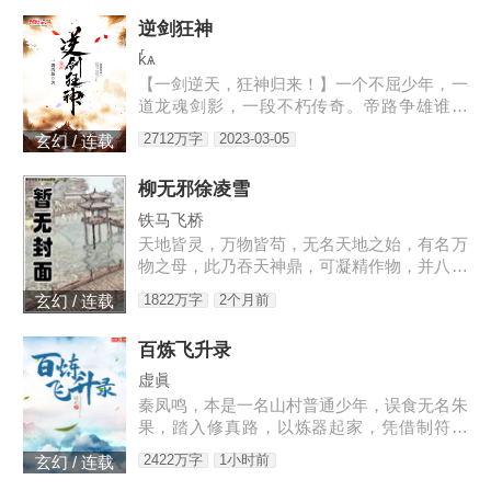
逆剑狂神
kͬѧ
【一剑逆天，狂神归来！】一个不屈少年，一
道龙魂剑影，一段不朽传奇。帝路争雄谁为
峰，唯我林轩傲苍生！3w471-25091
2712万字
2023-03-05
玄幻 / 连载
柳无邪徐凌雪
铁马飞桥
天地皆灵，万物皆苟，无名天地之始，有名万
物之母，此乃吞天神鼎，可凝精作物，并八荒
之心。得此鼎，吞四海，容八荒……一代邪
1822万字
2个月前
玄幻 / 连载
神，踏天之路！
百炼飞升录
虚眞
秦凤鸣，本是一名山村普通少年，误食无名朱
果，踏入修真路，以炼器起家，凭借制符天
赋，只身闯荡荆棘密布的修仙界，本一切都顺
2422万字
1小时前
玄幻 / 连载
利非常，但却是有一难料之事发生在了他身