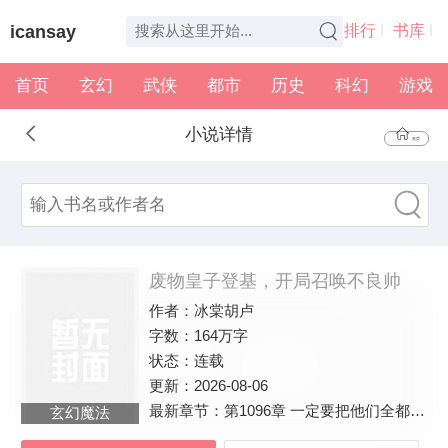
icansay
排行
书库
首页
玄幻
武侠
都市
历史
科幻
游戏
全本
书架
小说详情
首页
废物皇子登基，开局召唤不良帅
作者：
冰棠胡卢
字数：
164万字
状态：
连载
更新：
2026-08-06
最新章节：
第1096章 一定要把他们全都留下！！
玄幻魔法