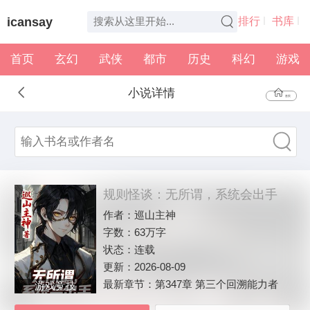
icansay
排行
书库
首页
玄幻
武侠
都市
历史
科幻
游戏
全本
书架
小说详情
首页
规则怪谈：无所谓，系统会出手
作者：
巡山主神
字数：
63万字
状态：
连载
更新：
2026-08-09
最新章节：
第347章 第三个回溯能力者
游戏竞技