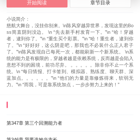
开始阅读
章节目录
小说简介：
慈航大舞台，没挂你别来。\n陈风穿越异世界，发现这里的Bo
ss简直阴到没边。 \n “先去新手村发育一下。”\n “哈！穿越
者，逮到你了。”\n “重生买个彩票。”\n “哈！重生者，逮到你
了。”\n “好好好，这么阴是吧，那我也不必装什么正人君子
了。”\n陈风发现自己每死一次，都能刷新一个新系统。 \n系
统的能力是有极限的，穿越者越是依赖系统，反而越是会陷入
意想不到的困境，前功尽弃。 。。。。。除非你不止一个系
统。\n “每日情报、打卡签到、模拟器、熟练度、聊天群、深
蓝加点。。。。。。”\n “他们的力量是靠修炼得来，软弱无
力。”\n “而我，可是靠系统加点，一步步努力上来的！”
《规则怪谈：无所谓，系统会出手》
最近更新章
节
第347章 第三个回溯能力者
2026-08-09 03:18:01
第346章 我要选她当市长