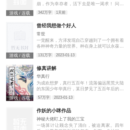
崩，作为幸存者，活下去是唯一渴求！ 问：
末世怎样才能活下去？答：首先要狠！【非重
342万字
1天前
游戏 / 连载
生】【轻系统】【丧尸】【末世生存】【杀伐
果断】【不圣母】
曾经我想做个好人
常世
一觉醒来，方泽发现自己穿越到了一个拥有着
各种神奇力量的世界。种在身上就可以永葆青
春的蘑菇每分一个分身就会智商下降实力提升
131万字
2023-01-13
游戏 / 连载
的小丑可以代替主人学习锻炼，而且效果翻倍
的替身地灵…怎么说呢。这
修真讲解
华真行
为成欢想梦，真行五百年！流落偏远黑荒大陆
的东国少年华真行，某日梦见了五百年后的世
界。在那个世界上，很多国度与部族甚至已消
57万字
2023-01-13
游戏 / 连载
失于历史长河，而古老的东国迎来了强大的新
生，东方智慧焕发新的光芒
作妖的小咪作品
神秘大佬盯上了我的三宝
一场算计让顾念失了清白，被迫离家。四年