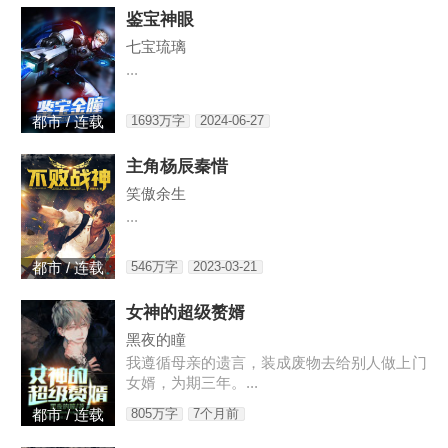
鉴宝神眼
七宝琉璃
...
1693万字
2024-06-27
都市 / 连载
主角杨辰秦惜
笑傲余生
...
546万字
2023-03-21
都市 / 连载
女神的超级赘婿
黑夜的瞳
我遵循母亲的遗言，装成废物去给别人做上门
女婿，为期三年。...
805万字
7个月前
都市 / 连载