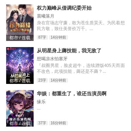
权力巅峰从借调纪委开始
晨曦落月
身在官场志守廉，敢为苍生质昊天。为民着想
民方敬，致仕美誉价万千。...
87字
14分钟前
都市 / 连载
从明星身上薅技能，我无敌了
想喝凉水怕塞牙
『叔圈男星，脸皮超牛，连续蹭饭405天而面
不改色，此项技能，薅还是不薅？...
23字
14分钟前
都市 / 连载
华娱：都重生了，谁还当演员啊
缘乐
...
37字
16分钟前
都市 / 连载