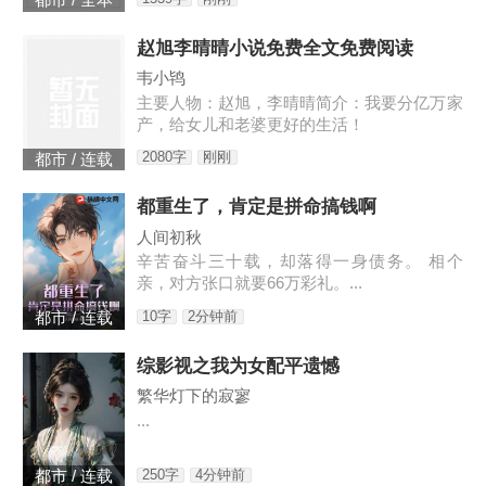
都市 / 全本
赵旭李晴晴小说免费全文免费阅读
韦小鸨
主要人物：赵旭，李晴晴简介：我要分亿万家
产，给女儿和老婆更好的生活！
2080字
刚刚
都市 / 连载
都重生了，肯定是拼命搞钱啊
人间初秋
辛苦奋斗三十载，却落得一身债务。 相个
亲，对方张口就要66万彩礼。...
10字
2分钟前
都市 / 连载
综影视之我为女配平遗憾
繁华灯下的寂寥
...
250字
4分钟前
都市 / 连载