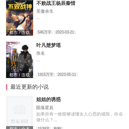
不败战王杨辰秦惜
笑傲余生
...
546万字
2023-03-21
都市 / 连载
叶凡楚梦瑶
佚名
...
1915万字
2023-05-11
都市 / 连载
最近更新的小说
姐姐的诱惑
陨落星辰
如果你有一枚能够读懂女人心思的戒指，你会
做什么？...
1539字
刚刚