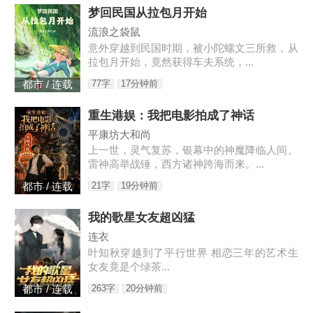
梦回民国从拉包月开始
流浪之袋鼠
意外穿越到民国时期，被小陀螺文三所救，从
拉包月开始，竟然获得车夫系统，...
77字
17分钟前
都市 / 连载
重生港娱：我把电影拍成了神话
平康坊大和尚
上一世，灵气复苏，银幕中的神魔降临人间。
雷神高举战锤，西方诸神跨海而来。...
21字
19分钟前
都市 / 连载
我的歌星女友超凶猛
连衣
叶知秋穿越到了平行世界 相恋三年的艺术生
女友竟是个绿茶...
263字
20分钟前
都市 / 连载