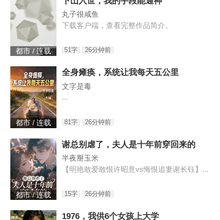
下山入世，我的手段能通神
丸子很咸鱼
下载客户端，查看完整作品简介。
51字
26分钟前
都市 / 连载
全身瘫痪，系统让我每天五公里
文字是毒
...
81字
26分钟前
都市 / 连载
谢总别虐了，夫人是十年前穿回来的
半夜掰玉米
【明艳敢爱敢恨许昭意vs悔恨追妻谢长钰】...
15字
26分钟前
都市 / 连载
1976，我供6个女孩上大学