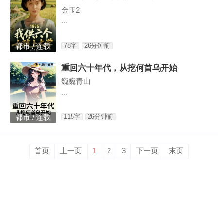
金玉2
...
78字
26分钟前
都市 / 连载
重回六十年代，从挖何首乌开始
巍巍青山
...
115字
26分钟前
都市 / 连载
首页
上一页
1
2
3
下一页
末页