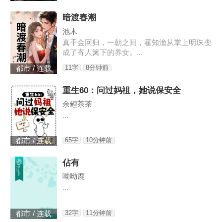
暗渡春潮
池木
真千金回归，一朝之间，霍知渔从掌上明珠变
成了寄人篱下的养女。...
11字
8分钟前
都市 / 连载
重生60：问过妈祖，她说保安全
余鲤茶茶
...
65字
10分钟前
都市 / 连载
佔有
呦呦鹿
...
32字
11分钟前
都市 / 连载