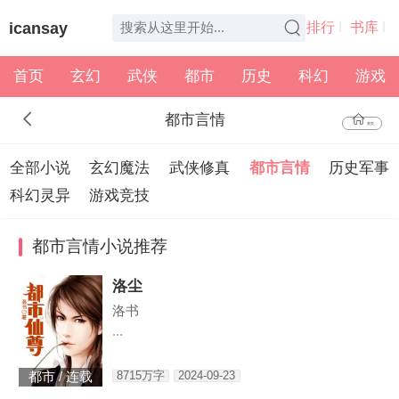
icansay
排行
书库
首页
玄幻
武侠
都市
历史
科幻
游戏
全本
书架
都市言情
首页
全部小说
玄幻魔法
武侠修真
都市言情
历史军事
科幻灵异
游戏竞技
都市言情小说推荐
洛尘
洛书
...
8715万字
2024-09-23
都市 / 连载