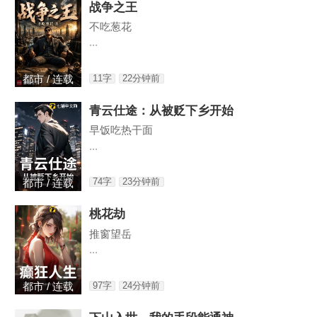
战争之王
不吃葱花
...
11字
22分钟前
都市 / 连载
青云仕途：从被贬下乡开始
早饭吃热干面
...
74字
23分钟前
都市 / 连载
桃花劫
推窗望岳
...
97字
24分钟前
都市 / 连载