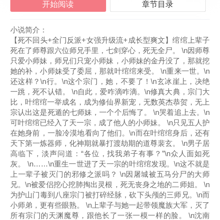
开始阅读
章节目录
小说简介：
【死不回头+全门反派+女强升级流+成长型爽文】绾绾上辈子
死在了师尊跟六位师兄手里，七剑穿心，死无全尸。 \n因师尊
只爱小师妹，师兄们只宠小师妹，小师妹的金丹没了，那就挖
她的补，小师妹受了委屈，那就叶绾绾来受。 \n重来一世。\n
还这样？\n行。\n这个宗门，她，不要了！\n玄冰崖上，决绝
一跳，死不认错。 \n自此，爱咋滴咋滴。\n修真大典，宗门大
比，叶绾绾一举成名，成为修仙界新宠，无数英杰恭贺，无上
宗认出这是死遁的七师妹，一个个后悔了。 \n哭着追上去。\n
可叶绾绾已经入了天一宗，成了他人的小师妹。 \n只见五人护
在她身前，一脸冷漠地看向了他们。\n而在叶绾绾身后，还有
天下第一炼器师，化神期就暴打渡劫期的道尊裴玄。 \n男子居
高临下，淡声问道：“各位，找我弟子有事？”\n众人面如死
灰。 \n……\n重生一世进了天一宗的叶绾绾发现。\n这不就是
上一辈子被灭门的邪修之派吗？ \n因屠城被五马分尸的大师
兄。\n被爱侣挖心挖肺掏出灵根，死无丧身之地的二师姐。 \n
为护山门毒到八座宗门被打碎经脉，砍下头颅的三师兄。\n而
小师弟，更有些眼熟。 \n上辈子与她一起带领魔族大军，灭了
所有宗门的天渊魔尊，跟他长了一张一模一样的脸。 \n沈南