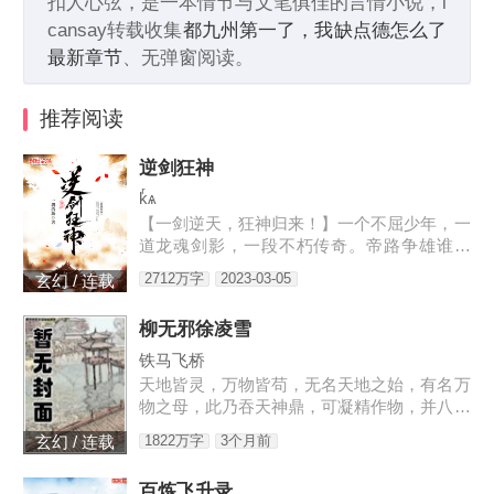
扣人心弦，是一本情节与文笔俱佳的言情小说，i
cansay转载收集
都九州第一了，我缺点德怎么了
最新章节
、无弹窗阅读。
推荐阅读
逆剑狂神
kͬѧ
【一剑逆天，狂神归来！】一个不屈少年，一
道龙魂剑影，一段不朽传奇。帝路争雄谁为
峰，唯我林轩傲苍生！3w471-25091
2712万字
2023-03-05
玄幻 / 连载
柳无邪徐凌雪
铁马飞桥
天地皆灵，万物皆苟，无名天地之始，有名万
物之母，此乃吞天神鼎，可凝精作物，并八荒
之心。得此鼎，吞四海，容八荒……一代邪
1822万字
3个月前
玄幻 / 连载
神，踏天之路！
百炼飞升录