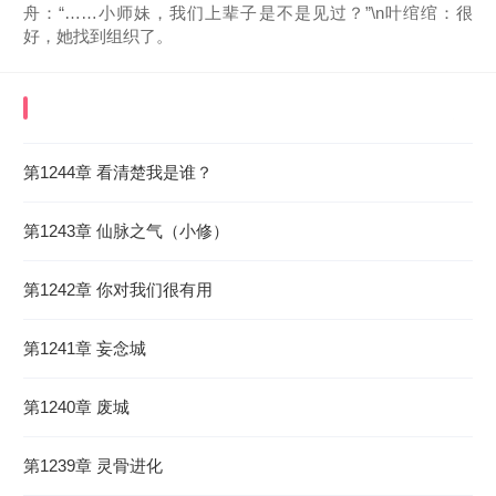
舟：“……小师妹，我们上辈子是不是见过？”\n叶绾绾：很
好，她找到组织了。
《都九州第一了，我缺点德怎么了》
最近更新章
节
第1244章 看清楚我是谁？
2026-06-18 04:25:38
第1243章 仙脉之气（小修）
第1242章 你对我们很有用
第1241章 妄念城
第1240章 废城
第1239章 灵骨进化