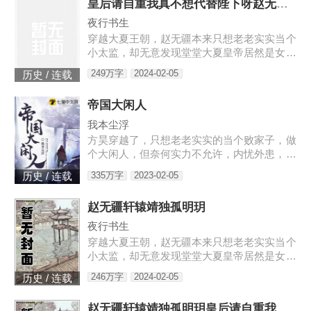
皇后请自重我真不想代替陛下呀赵无疆轩辕靖独孤明玥
夜行书生
穿越大夏王朝，赵无疆本来只想老老实实当个
小太监，却无意发现堂堂大夏皇帝居然是女儿
身！“大胆奴才，竟然还没净身，朕诛你九
249万字
2024-02-05
历史 / 连载
族！”“大胆陛下，你也不想你的秘密被人发现
吧？”就在这时，风华绝代的皇后突然到来，
帝国大闲人
“陛下，本宫来侍寝。”女皇帝情急之下连忙吹
灭灯火，“小赵子，你替朕伺候皇后，以后便
我本尘浮
是朕的心腹！”
方昊穿越了，只想老老实实的当个败家子，做
个大闲人，但奈何实力不允许，内忧外患，愣
是把一个败家子逼成了救世主，无所不能！种
335万字
2023-02-05
历史 / 连载
田，发展工业，驱除外侵……笔趣阁各位书友
要是觉得《帝国大闲人》还
赵无疆轩辕靖独孤明玥
夜行书生
穿越大夏王朝，赵无疆本来只想老老实实当个
小太监，却无意发现堂堂大夏皇帝居然是女儿
身！“大胆奴才，竟然还没净身，朕诛你九
246万字
2024-02-05
历史 / 连载
族！”“大胆陛下，你也不想你的秘密被人发现
吧？”就在这时，风华绝代的皇后突然到来，
赵无疆轩辕靖独孤明玥皇后请自重我真不想代替陛下呀最新章节在线