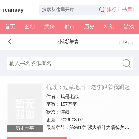
icansay
排行
书库
首页
玄幻
武侠
都市
历史
科幻
游戏
全本
书架
小说详情
首页
抗战：过草地后，老李跟着我崛起
作者：
我是老战
字数：
157万字
状态：
连载
更新：
2026-08-07
最新章节：
第991章 强大战斗力震惊关东军！慌了！
历史军事