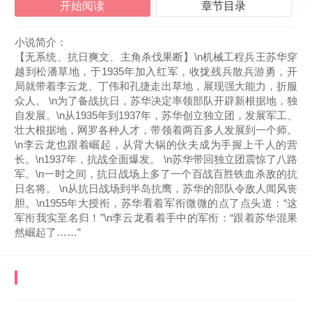
开始阅读
章节目录
小说简介：
【无系统、抗日爽文、主角杀伐果断】\n机械工程兵王苏华穿
越到松潘草地，于1935年加入红军，收拢残兵散兵游勇，开
局就带着李云龙、丁伟和孔捷走出草地，展现强大能力，折服
众人。 \n为了备战抗日，苏华决定率领部队开辟新根据地，独
自发展。\n从1935年到1937年，苏华创立独立团，发展军工、
壮大根据地，网罗各种人才，带领着两百多人发展到一个师。
\n李云龙也跟着崛起，从背大锅的伙夫成为手握上千人的营
长。\n1937年，抗战全面爆发。 \n苏华带回独立团震惊了八路
军。\n一时之间，抗日战场上多了一个百战百胜铁血杀敌的抗
日名将。 \n从抗日战场到半岛抗鹰，苏华的部队令敌人闻风丧
胆。\n1955年大授衔，苏华看着军衔微微的点了点头道：“这
军衔我实至名归！”\n李云龙看着手中的军衔：“跟着苏华混果
然崛起了……”
《抗战：过草地后，老李跟着我崛起》
最近更新
章节