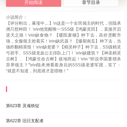
开始阅读
章节目录
小说简介：
【评分刚出，暴涨中…】\n这是一个全民领主的时代，但陆承
洲只想种田！ \n\n他觉醒唯一SSS级【鸿蒙灵田】，直接开启
逆天之路！\n\n缺食物？ 【暖阳麦穗】种下去，高价垄断市
场，全服领主抢着买！\n\n缺武器？ 【爆裂南瓜】种下去，当
场炸翻精英怪！\n\n缺老婆？【精灵种子】种下去，SS级精灵
弓箭手、SSS级龙血公主排队上门！ \n\n缺建筑？【神圣精灵
古树】、【鸿蒙生命古树】拔地而起！\n\n “听说帝国要猎杀
异界领主？”\n\n陆承洲看着身后的SSS级老婆军团，笑了：
“就是不知道，到底谁才是猎物！”
《全民领主：我的灵田百倍变异！》
最近更新章
节
第623章 灵魂铁锭
2026-08-07 05:29:15
第622章 旧日支配者