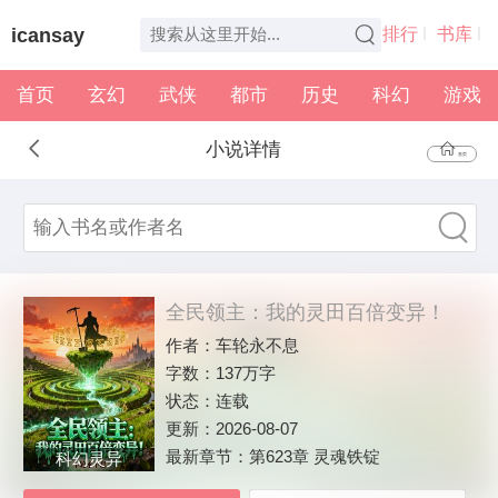
icansay
排行
书库
首页
玄幻
武侠
都市
历史
科幻
游戏
全本
书架
小说详情
首页
全民领主：我的灵田百倍变异！
作者：
车轮永不息
字数：
137万字
状态：
连载
更新：
2026-08-07
最新章节：
第623章 灵魂铁锭
科幻灵异