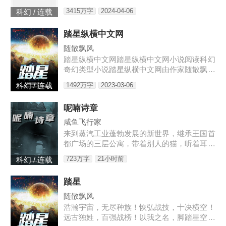
起：听说是乔爷技术差时间短、夫妻生活不和
3415万字
2024-04-06
科幻 / 连载
谐；听说是小媳妇和别人好上了；听说是儿子
太丑。某天,小奶娃找到了叶佳期,委屈巴巴：
踏星纵横中文网
七七,爸爸说我是宠物店买的。宠物店怎么能
买到这么漂亮的儿子。叶佳期呵呵笑,明明
随散飘风
是……摸奖中的。小奶娃望天：……某禽兽翻
踏星纵横中文网踏星纵横中文网小说阅读科幻
身而上：我喜欢天天摸奖。叶佳期怒：乔斯
奇幻类型小说踏星纵横中文网由作家随散飘风
年,出去！十八岁那年,叶佳期进了乔爷的浴室
创作踏星最新章节由网友提供，《踏星》情节
1492万字
2023-03-06
科幻 / 连载
跌宕起伏、扣人心弦，是一本情节与文笔俱佳
的科幻小说，免费提供踏星
呢喃诗章
咸鱼飞行家
来到蒸汽工业蓬勃发展的新世界，继承王国首
都广场的三层公寓，带着别人的猫，听着耳边
的呢喃之语，去见证这个诡秘而离奇的时代。
723万字
21小时前
科幻 / 连载
第六纪元的史诗即将开始，帷幕后，被选中者
将要踏入传说。旧神、遗物
踏星
随散飘风
浩瀚宇宙，无尽种族！恢弘战技，十决横空！
远古独姓，百强战榜！以我之名，脚踏星空！