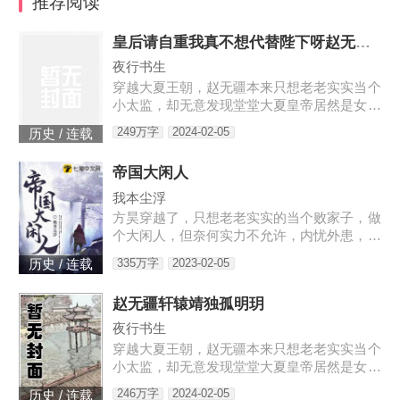
推荐阅读
皇后请自重我真不想代替陛下呀赵无疆轩辕靖独孤明玥
夜行书生
穿越大夏王朝，赵无疆本来只想老老实实当个
小太监，却无意发现堂堂大夏皇帝居然是女儿
身！“大胆奴才，竟然还没净身，朕诛你九
249万字
2024-02-05
历史 / 连载
族！”“大胆陛下，你也不想你的秘密被人发现
吧？”就在这时，风华绝代的皇后突然到来，
帝国大闲人
“陛下，本宫来侍寝。”女皇帝情急之下连忙吹
灭灯火，“小赵子，你替朕伺候皇后，以后便
我本尘浮
是朕的心腹！”
方昊穿越了，只想老老实实的当个败家子，做
个大闲人，但奈何实力不允许，内忧外患，愣
是把一个败家子逼成了救世主，无所不能！种
335万字
2023-02-05
历史 / 连载
田，发展工业，驱除外侵……笔趣阁各位书友
要是觉得《帝国大闲人》还
赵无疆轩辕靖独孤明玥
夜行书生
穿越大夏王朝，赵无疆本来只想老老实实当个
小太监，却无意发现堂堂大夏皇帝居然是女儿
身！“大胆奴才，竟然还没净身，朕诛你九
246万字
2024-02-05
历史 / 连载