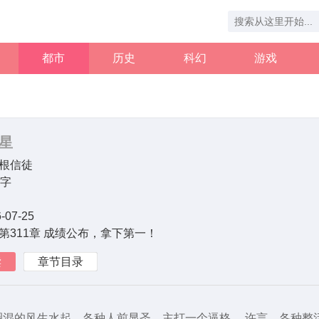
都市
历史
科幻
游戏
星
根信徒
万字
-07-25
第311章 成绩公布，拿下第一！
读
章节目录
圈混的风生水起，各种人前显圣，主打一个逼格。 许言，各种整