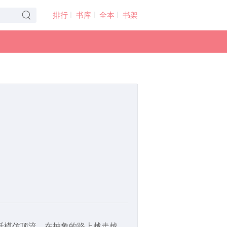
排行
书库
全本
书架
活模仿顶流，在抽象的路上越走越