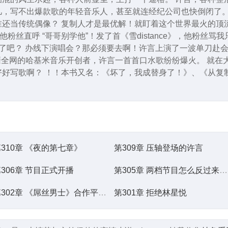
凡，写不出爆款歌的年轻音乐人，甚至就连经纪公司也快倒闭了。
还当传统偶像？ 复制人才是最优解！就盯着这个世界最火的顶
丝直呼 “哥哥别学他”！发了首《雪distance》，他粉丝骂我只
了吧？ 办线下演唱会？那必须要去啊！许言上演了一波单刀赴
风靡全网的哈基米音乐开创者，许言一首首口水歌纷纷爆火。 就
好好写歌啊？ ！！本书又名：《坏了，我成替身了！》、《从复
310章 《夜的第七章》
第309章 压轴登场的许言
306章 节目正式开播
第305章 两档节目怎么反过来了？
第302章 《屌丝男士》合作平台的选择
第301章 拒绝林星悦