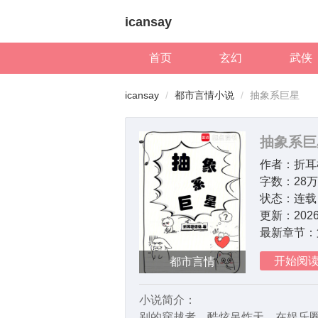
icansay
首页
玄幻
武侠
icansay
都市言情小说
抽象系巨星
抽象系巨
作者：
折耳
字数：
28
状态：
连载
更新：
2026
最新章节：
开始阅
都市言情
小说简介：
别的穿越者，酷炫吊炸天，在娱乐