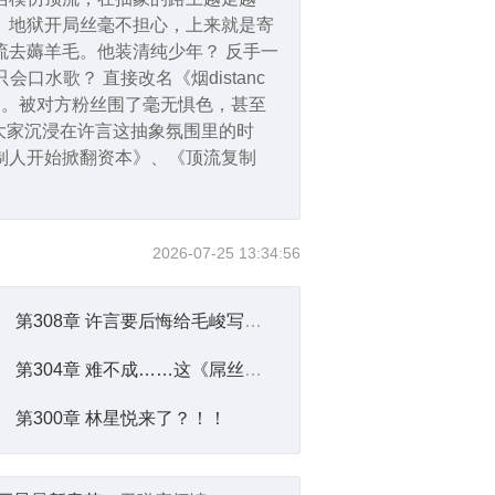
 地狱开局丝毫不担心，上来就是寄
流去薅羊毛。他装清纯少年？ 反手一
会口水歌？ 直接改名《烟distanc
会。被对方粉丝围了毫无惧色，甚至
在大家沉浸在许言这抽象氛围里的时
制人开始掀翻资本》、《顶流复制
2026-07-25 13:34:56
第308章 许言要后悔给毛峻写歌了！
第304章 难不成……这《屌丝男士》，还真能爆吗？
第300章 林星悦来了？！！