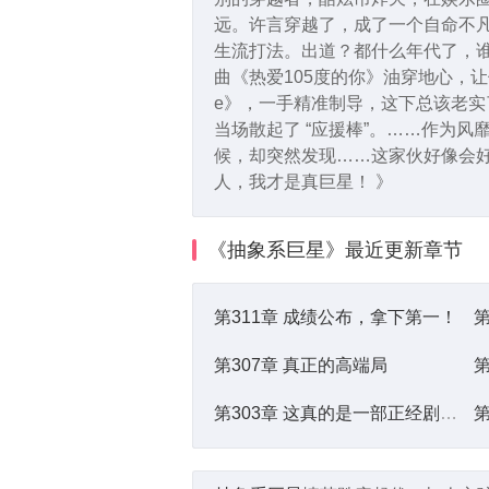
远。许言穿越了，成了一个自命不
生流打法。出道？都什么年代了，谁
曲《热爱105度的你》油穿地心，让他粉
e》，一手精准制导，这下总该老实
当场散起了 “应援棒”。……作为
候，却突然发现……这家伙好像会
人，我才是真巨星！ 》
《抽象系巨星》
最近更新章节
第311章 成绩公布，拿下第一！
第
第307章 真正的高端局
第
第303章 这真的是一部正经剧吗？