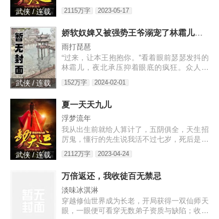
给人养成血衣小鬼害人的。外婆为了救我，给
2115万字
2023-05-17
武侠 / 连载
我娶了童养媳，让我过起了安生日子，虽然后
来我发现媳妇姐姐不是人…
娇软奴婢又被强势王爷溺宠了林霜儿夜北承
雨打琵琶
“过来，让本王抱抱你。”看着眼前瑟瑟发抖的
林霜儿，夜北承压抑着眼底的疯狂。众人皆
知，大宋的战神王爷清冷寡欲，不近女色，偏
152万字
2024-02-01
武侠 / 连载
偏宠幸了一个婢女，还当宝贝似的捧在手心。
林霜儿出生贫寒，生来就是贱命，她知道自己
夏一天天九儿
不该沉迷于主子的宠爱。可这位主子，替她撑
腰，在她面前屈尊降贵，还给了她独一无二的
浮梦流年
偏宠。林霜儿泥足深陷，心里眼里都只容得下
我从出生前就给人算计了，五阴俱全，天生招
他。可是后来，主子带回一个姑娘，那姑娘
厉鬼，懂行的先生说我活不过七岁，死后是要
长...
给人养成血衣小鬼害人的。外婆为了救我，给
2112万字
2023-04-24
武侠 / 连载
我娶了童养媳，让我过起了安生日子，虽然后
来我发现媳妇姐姐不是人…
万倍返还，我收徒百无禁忌
淡味冰淇淋
穿越修仙世界成为长老，开局获得一双仙师天
眼，一眼便可看穿无数弟子资质与缺陷；收徒