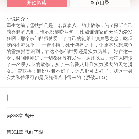
开始阅读
章节目录
小说简介：
重生之前，雪扶摇只是一名喜欢八卦的小散修，为了探听自己
感兴趣的八卦，谁她都能唠两句。 比如谁谁家的天骄为爱发
狂啊，那个宗门的师傅爱上了自己的徒弟上演禁忌之恋，吃瓜
吃的不亦乐乎。 一着不慎，死于兽潮之下，让原本只想咸鱼
的雪扶摇意识到，在这个修仙世界还是实力为尊。 好在这一
次，时间刚刚好，一切都还没有发生。从此以后，云笙大陆少
了一名爱八卦的散修，多了一名爱八卦且实力强大的天之骄
女。 雪扶摇：谁说八卦不好了，这八卦可太好了，我这一身
实力和传承可都是我凭借八卦得来的（骄傲.JPG）
《重生修仙之我靠八卦带飞自己》
最近更新章节
2026-07-15 05:26:51
第393章 离开
第391章 杀红了眼