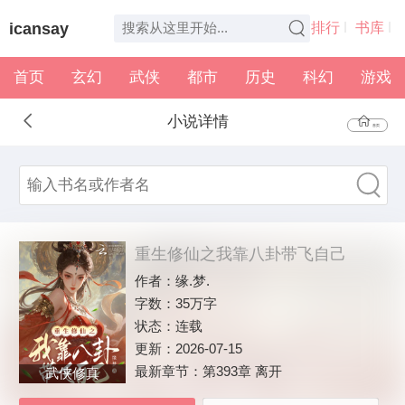
icansay
排行
书库
首页
玄幻
武侠
都市
历史
科幻
游戏
全本
书架
小说详情
首页
重生修仙之我靠八卦带飞自己
作者：
缘.梦.
字数：
35万字
状态：
连载
更新：
2026-07-15
最新章节：
第393章 离开
武侠修真