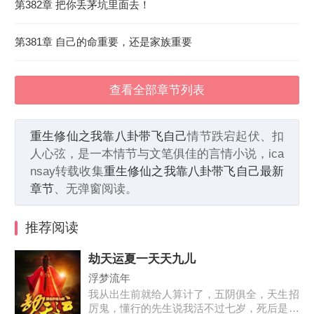
第382章 把你丢茅坑里面去！
第381章 自己的命重要，还是家族重要
查看全部章节列表
重生修仙之我靠八卦带飞自己
情节跌宕起伏、扣
人心弦，是一本情节与文笔俱佳的言情小说，ica
nsay转载收集
重生修仙之我靠八卦带飞自己最新
章节
、无弹窗阅读。
推荐阅读
劫天运夏一天天九儿
浮梦流年
我从出生前就给人算计了，五阴俱全，天生招
厉鬼，懂行的先生说我活不过七岁，死后是要