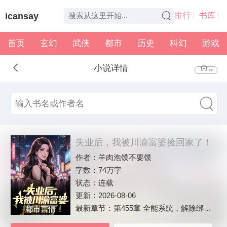
icansay
排行
书库
首页
玄幻
武侠
都市
历史
科幻
游戏
全本
书架
小说详情
首页
失业后，我被川渝富婆捡回家了！
作者：
羊肉泡馍不要馍
字数：
74万字
状态：
连载
更新：
2026-08-06
最新章节：
第455章 全能系统，解除绑定！
都市言情