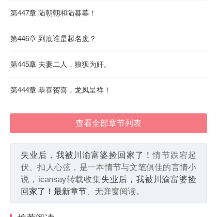
第447章 陆朝朝和陆暮暮！
第446章 到底谁是起名废？
第445章 夫妻二人，狼狈为奸。
第444章 恭喜贺喜，龙凤呈祥！
查看全部章节列表
失业后，我被川渝富婆捡回家了！
情节跌宕起
伏、扣人心弦，是一本情节与文笔俱佳的言情小
说，icansay转载收集
失业后，我被川渝富婆捡
回家了！最新章节
、无弹窗阅读。