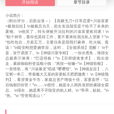
开始阅读
章节目录
小说简介：
（刚出评分，后面会涨～）【高糖无刀+日常恋爱+川渝富婆
+极致拉扯】\n被裁员当天，前女友说陆安是个给不了未来的
废物。 \n他笑了，转头便被开法拉利的川渝富婆捡回家！\n
“勒个帅哥，看你也莫得工作，要不要来给我当私人管家？”\n
“包吃包住，月薪五万，主要任务是陪我打麻将、吃火锅、逛
该！”\n陆安刚想委婉答应，这时，【全能系统】觉醒！ \n于
是，攻守易形了。\n【神级川菜专精】，一份水煮鱼，辣得女
总裁香汗淋漓：“巴适得板！”\n【宗师级推拿术】，指尖游
走，暴躁御姐秒变温顺小猫：“再按一哈嘛~”\n【神级歌喉】，
一首情歌，将 “川渝暴龙”唱成 “嘤嘤怪”。\n【神级反应】，八
宝粥一串三，带着瘾大又菜的富婆航天肥肥撤离！ \n【神级预
判】，看穿黄金牛市，家庭总资产增值十倍，富婆直呼：“以
后钱都归你管！”\n……\n曾经，她是令人闻风丧胆的暴躁女霸
总。 \n现在，她是离不开陆安的粘人精。\n “乖乖，贴贴。”\n
“热。”\n “劳资蜀道山！”