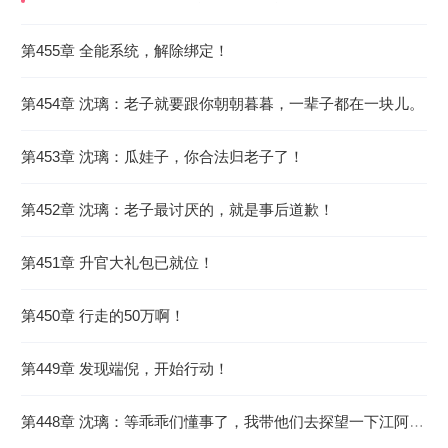
《失业后，我被川渝富婆捡回家了！》
最近更新
章节
第455章 全能系统，解除绑定！
2026-08-06 19:52:33
第454章 沈璃：老子就要跟你朝朝暮暮，一辈子都在一块儿。
第453章 沈璃：瓜娃子，你合法归老子了！
第452章 沈璃：老子最讨厌的，就是事后道歉！
第451章 升官大礼包已就位！
第450章 行走的50万啊！
第449章 发现端倪，开始行动！
第448章 沈璃：等乖乖们懂事了，我带他们去探望一下江阿姨！