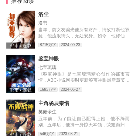
推荐阅读
洛尘
洛书
当年，前女友骗光他所有财产，情敌打断他双
腿，他流浪街头，无处安身。如今，他修仙归
来，一人可挡千万敌！
8715万字
2024-09-23
都市 / 连载
鉴宝神眼
七宝琉璃
《鉴宝神眼》是七宝琉璃精心创作的都市言
情，ABC小说网实时更新鉴宝神眼最新章节并
且提供无弹窗阅读，书友所发表的鉴宝神眼评
1693万字
2024-06-27
都市 / 连载
论，并不代表ABC小说网赞同或者支持鉴宝神
眼读者的观点。各位书友
主角杨辰秦惜
笑傲余生
五年前，为了能让自己配得上她，他不辞而
别。五年后，他携一身惊天本领，荣耀而归，
只是归来之时，竟发现自己多了一个女儿。3
546万字
2023-03-21
都市 / 连载