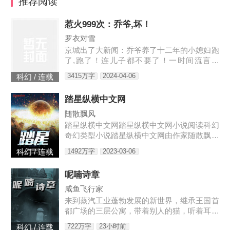
推荐阅读
惹火999次：乔爷,坏！
罗衣对雪
京城出了大新闻：乔爷养了十二年的小媳妇跑
了,跑了！连儿子都不要了！一时间流言四
起：听说是乔爷技术差时间短、夫妻生活不和
3415万字
2024-04-06
科幻 / 连载
谐；听说是小媳妇和别人好上了；听说是儿子
太丑。某天,小奶娃找到了叶佳期,委屈巴巴：
踏星纵横中文网
七七,爸爸说我是宠物店买的。宠物店怎么能
买到这么漂亮的儿子。叶佳期呵呵笑,明明
随散飘风
是……摸奖中的。小奶娃望天：……某禽兽翻
踏星纵横中文网踏星纵横中文网小说阅读科幻
身而上：我喜欢天天摸奖。叶佳期怒：乔斯
奇幻类型小说踏星纵横中文网由作家随散飘风
年,出去！十八岁那年,叶佳期进了乔爷的浴室
创作踏星最新章节由网友提供，《踏星》情节
1492万字
2023-03-06
科幻 / 连载
跌宕起伏、扣人心弦，是一本情节与文笔俱佳
的科幻小说，免费提供踏星
呢喃诗章
咸鱼飞行家
来到蒸汽工业蓬勃发展的新世界，继承王国首
都广场的三层公寓，带着别人的猫，听着耳边
的呢喃之语，去见证这个诡秘而离奇的时代。
722万字
23小时前
科幻 / 连载