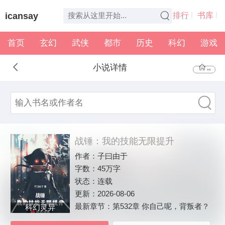
icansay
排行
书库
首页
玄幻
武侠
都市
历史
科幻
游戏
全本
书架
小说详情
首页
战锤：我的技能无限提升
作者：
子曰由于
字数：
45万字
状态：
连载
更新：
2026-08-06
最新章节：
第532章 你自己呢，背叛者？
科幻灵异