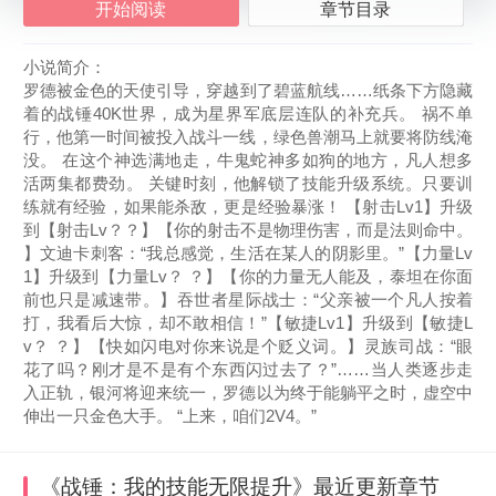
开始阅读
章节目录
小说简介：
罗德被金色的天使引导，穿越到了碧蓝航线……纸条下方隐藏
着的战锤40K世界，成为星界军底层连队的补充兵。 祸不单
行，他第一时间被投入战斗一线，绿色兽潮马上就要将防线淹
没。 在这个神选满地走，牛鬼蛇神多如狗的地方，凡人想多
活两集都费劲。 关键时刻，他解锁了技能升级系统。只要训
练就有经验，如果能杀敌，更是经验暴涨！ 【射击Lv1】升级
到【射击Lv？？】【你的射击不是物理伤害，而是法则命中。
】文迪卡刺客：“我总感觉，生活在某人的阴影里。”【力量Lv
1】升级到【力量Lv？ ？】【你的力量无人能及，泰坦在你面
前也只是减速带。】吞世者星际战士：“父亲被一个凡人按着
打，我看后大惊，却不敢相信！”【敏捷Lv1】升级到【敏捷L
v？ ？】【快如闪电对你来说是个贬义词。】灵族司战：“眼
花了吗？刚才是不是有个东西闪过去了？”……当人类逐步走
入正轨，银河将迎来统一，罗德以为终于能躺平之时，虚空中
伸出一只金色大手。 “上来，咱们2V4。”
《战锤：我的技能无限提升》
最近更新章节