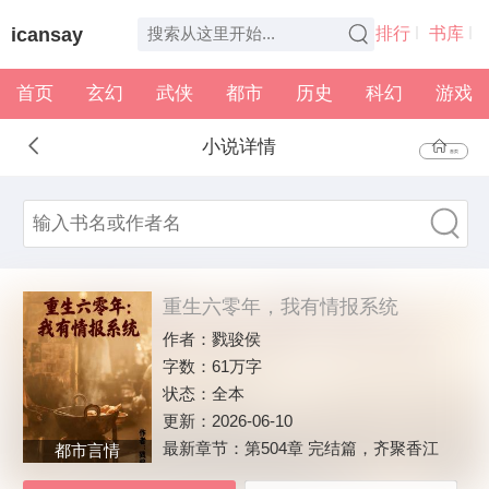
icansay
排行
书库
首页
玄幻
武侠
都市
历史
科幻
游戏
全本
书架
小说详情
首页
重生六零年，我有情报系统
作者：
戮骏侯
字数：
61万字
状态：
全本
更新：
2026-06-10
最新章节：
第504章 完结篇，齐聚香江
都市言情