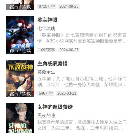
来，一人可挡千万敌！
8715万字
2024-09-23
都市 / 连载
鉴宝神眼
七宝琉璃
《鉴宝神眼》是七宝琉璃精心创作的都市言
情，ABC小说网实时更新鉴宝神眼最新章节并
且提供无弹窗阅读，书友所发表的鉴宝神眼评
1693万字
2024-06-27
都市 / 连载
论，并不代表ABC小说网赞同或者支持鉴宝神
眼读者的观点。各位书友
主角杨辰秦惜
笑傲余生
五年前，为了能让自己配得上她，他不辞而
别。五年后，他携一身惊天本领，荣耀而归，
只是归来之时，竟发现自己多了一个女儿。3
546万字
2023-03-21
都市 / 连载
w4597-16544
女神的超级赘婿
黑夜的瞳
我遵循母亲的遗言，装成废物去给别人做上门
女婿，为期三年。 现在，三年时间结束了...