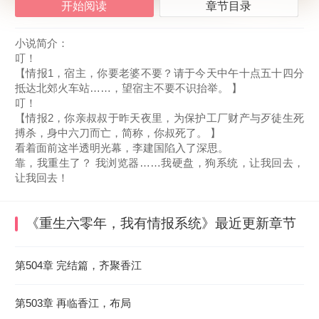
开始阅读
章节目录
小说简介：
叮！
【情报1，宿主，你要老婆不要？请于今天中午十点五十四分
抵达北郊火车站……，望宿主不要不识抬举。 】
叮！
【情报2，你亲叔叔于昨天夜里，为保护工厂财产与歹徒生死
搏杀，身中六刀而亡，简称，你叔死了。 】
看着面前这半透明光幕，李建国陷入了深思。
靠，我重生了？ 我浏览器……我硬盘，狗系统，让我回去，
让我回去！
《重生六零年，我有情报系统》
最近更新章节
2026-06-10 10:08:35
第504章 完结篇，齐聚香江
第503章 再临香江，布局