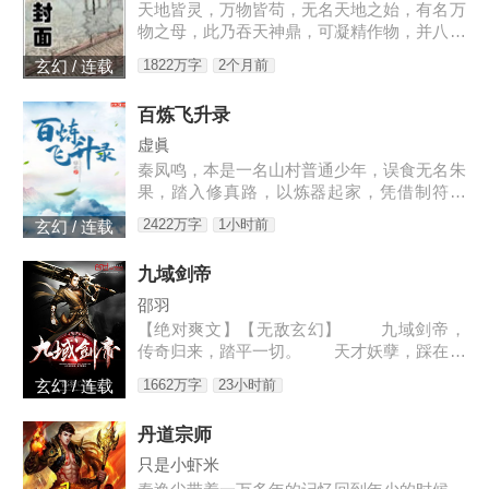
天地皆灵，万物皆苟，无名天地之始，有名万
物之母，此乃吞天神鼎，可凝精作物，并八荒
之心。得此鼎，吞四海，容八荒……一代邪
1822万字
2个月前
玄幻 / 连载
神，踏天之路！
百炼飞升录
虚眞
秦凤鸣，本是一名山村普通少年，误食无名朱
果，踏入修真路，以炼器起家，凭借制符天
赋，只身闯荡荆棘密布的修仙界，本一切都顺
2422万字
1小时前
玄幻 / 连载
利非常，但却是有一难料之事发生在了他身
上…… 本书自开
九域剑帝
邵羽
【绝对爽文】【无敌玄幻】 九域剑帝，
传奇归来，踏平一切。 天才妖孽，踩在脚
下，强者大能，挥手灭杀。 人不犯我，我
1662万字
23小时前
玄幻 / 连载
不犯人，人若犯我，灭他九族。 3w0-176
4
丹道宗师
只是小虾米