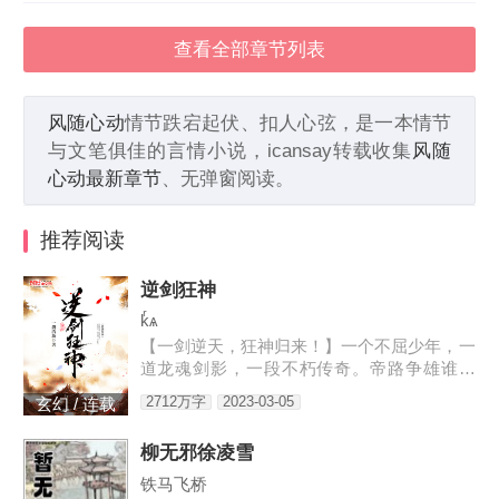
查看全部章节列表
风随心动
情节跌宕起伏、扣人心弦，是一本情节
与文笔俱佳的言情小说，icansay转载收集
风随
心动最新章节
、无弹窗阅读。
推荐阅读
逆剑狂神
kͬѧ
【一剑逆天，狂神归来！】一个不屈少年，一
道龙魂剑影，一段不朽传奇。帝路争雄谁为
峰，唯我林轩傲苍生！3w471-25091
2712万字
2023-03-05
玄幻 / 连载
柳无邪徐凌雪
铁马飞桥