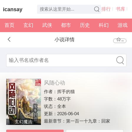
icansay
排行
书库
首页
玄幻
武侠
都市
历史
科幻
游戏
全本
书架
小说详情
首页
风随心动
作者：
挥手的猫
字数：
48万字
状态：
全本
更新：
2026-06-04
最新章节：
第一百一十九章：回家
玄幻魔法