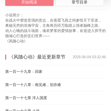
开始阅读
章节目录
小说简介：
在战火中塑造坚强的意志，在落霞飞燕之间参悟天下至道，
奥秘无穷的浩瀚宇宙，主角将历经万险踏上强者巅峰之路。
动人心魄的战斗场面，魂牵梦萦的爱情故事，欢迎进入挥手的
猫倾心打造的玄幻世界——
《风随心动》
《风随心动》
最近更新章节
2026-06-04 03:32:46
第一百一十九章：回家
第一百一十八章：相见难，别亦难
第一百一十七章 洋人国度
第一百一十六章 止战